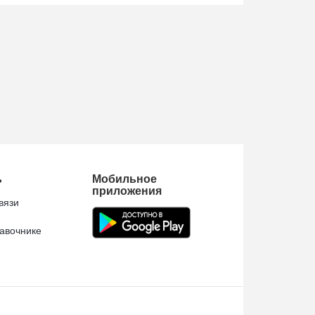
ь
Мобильное
приложения
вязи
авочнике