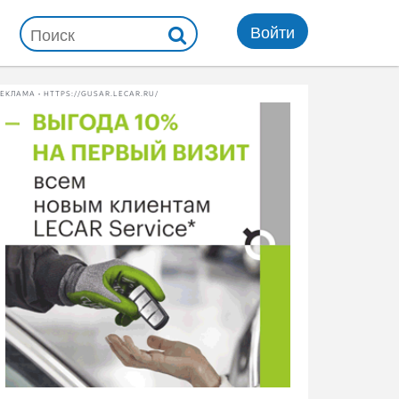
Войти
ЕКЛАМА • HTTPS://GUSAR.LECAR.RU/