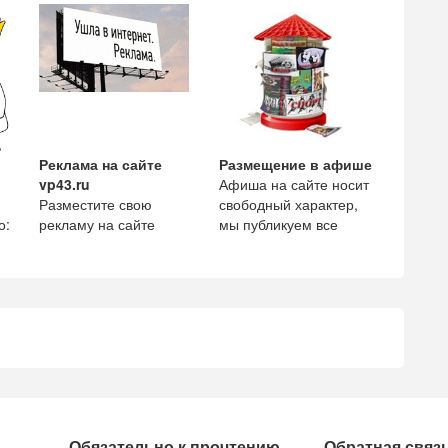
поисковой оптимизаци
телефоны экстренных
служб и те
Реклама на сайте
Размещение в афише
,
vp43.ru
Афиша на сайте носит
Разместите свою
свободный характер,
о:
рекламу на сайте
мы публикуем все
vp43.ru и увеличьте
мероприятия начиная
ным
количество просмотров
от маленькой
и рекомендации вашей
посиделки
комп
Обязательно к прочтению
Обратная связ