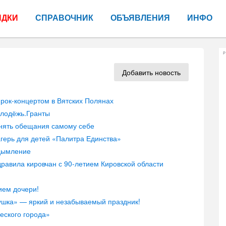
ИДКИ
СПРАВОЧНИК
ОБЪЯВЛЕНИЯ
ИНФО
Р
Добавить новость
рок-концертом в Вятских Полянах
олодёжь.Гранты
лнять обещания самому себе
герь для детей «Палитра Единства»
адымление
равила кировчан с 90-летием Кировской области
ием дочери!
ушка» — яркий и незабываемый праздник!
еского города»