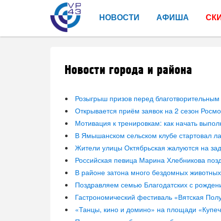
НОВОСТИ
АФИША
СК
Новости города и района
Розыгрыш призов перед благотворительным 
Открывается приём заявок на 2 сезон Росм
Мотивация к тренировкам: как начать выпо
В Ямышанском сельском клубе стартовал ла
Жители улицы Октябрьская жалуются на з
Российская певица Марина Хлебникова позд
В районе затона много бездомных животных
Поздравляем семью Благодатских с рожден
Гастрономический фестиваль «Вятская Пол
«Танцы, кино и домино» на площади «Купеч