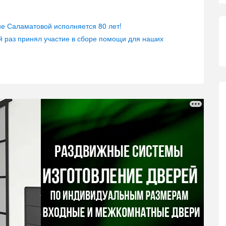
е Саламатовой исполняется 80 лет!
й раз принял участие в сборе помощи для наших