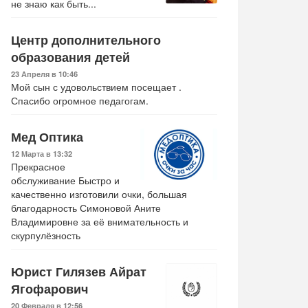
не знаю как быть...
Центр дополнительного
образования детей
23 Апреля в 10:46
Мой сын с удовольствием посещает .
Спасибо огромное педагогам.
Мед Оптика
12 Марта в 13:32
Прекрасное
обслуживание Быстро и
качественно изготовили очки, большая
благодарность Симоновой Аните
Владимировне за её внимательность и
скурпулёзность
Юрист Гилязев Айрат
Ягофарович
.
Мой дикий друг.
Смешарики сквозь
Старый
20 Февраля в 12:56