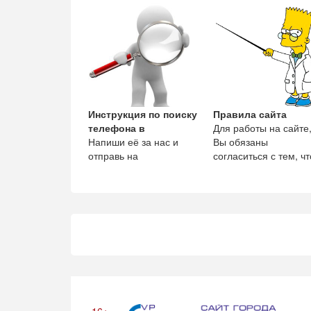
помогает
предпринимателям
размещать информа
Инструкция по поиску
Правила сайта
телефона в
Для работы на сайте
Напиши её за нас и
Вы обязаны
отправь на
согласиться с тем, чт
admin@vp43.ru -
1. Регистрация,
получишь 300 рублей.
является непремен
условие