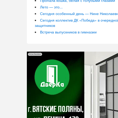
Пропала кошка, белая с голубыми глазами
Лето — это...
Сегодня особенный день — Нине Николаевн
Сегодня коллектив ДК «Победа» в очередно
защитников
Встреча выпускников в гимназии
РЕКЛАМА