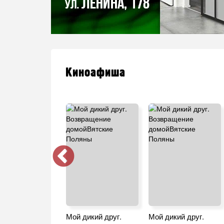
Киноафиша
 что мы
Мой дикий друг.
Мой дикий друг.