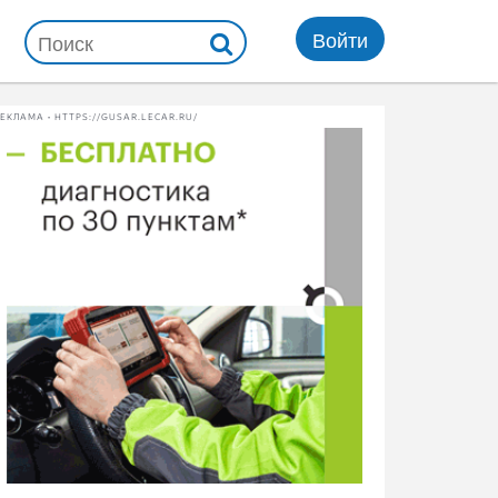
Войти
ЕКЛАМА • HTTPS://GUSAR.LECAR.RU/