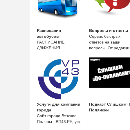
Расписания
Вопросы и ответы
автобусов
Сервис быстрых
РАСПИСАНИЕ
ответов на ваши
ДВИЖЕНИЯ
вопросы. От редакци
АВТОБУСОВ ООО
сайта.
«Краснополянская
автоколонна» с 13 мая
2019
Услуги для компаний
Подкаст Слишком П
города
Полянски
Сайт города Вятские
Поляны - ВП43.РУ, уже
14 лет работы,