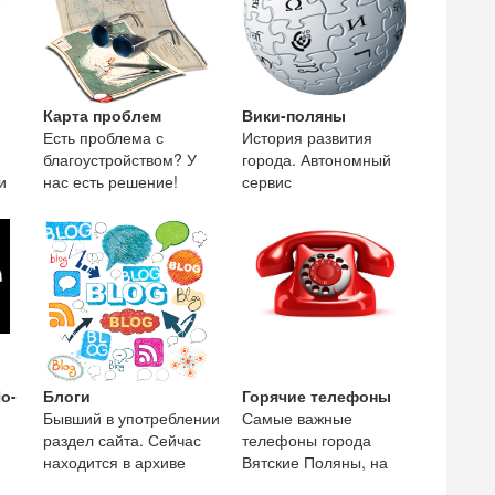
Карта проблем
Вики-поляны
Есть проблема с
История развития
благоустройством? У
города. Автономный
и
нас есть решение!
сервис
предоставляющий
краеведческую
информацию о городе
Вятские
о-
Блоги
Горячие телефоны
Бывший в употреблении
Самые важные
раздел сайта. Сейчас
телефоны города
находится в архиве
Вятские Поляны, на
сайта, только для
этой странице собраны