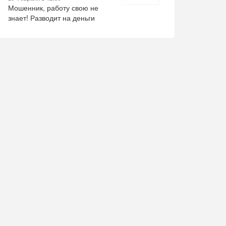
домой
Возвращение домой
вселенные
Cегодн
Мошенник, работу свою не
:15
Cегодня в 10:15
Cегодня в 10:30
знает! Разводит на деньги