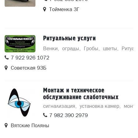
Тойменка 3Г
Ритуальные услуги
Венки
ограды
Гробы
цветы
Ритуал
7 922 926 1072
Советская 93Б
Монтаж и техническое
обслуживание слаботочных
систем
сигнализация
установка камер
монта
7 982 390 2979
Вятские Поляны