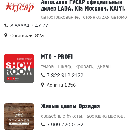
Автосалон ГУСАР официальный
дилер LADA, Kia Москвич, KAIYI,
BAIC, SWM. Автосервис LECAR
автострахование
стоянка для автомоб
8 83334 7 47 77
Советская 82а
MTO - PROFI
тумба
шкаф
кровать
диван
7 922 912 2122
Ленина 135б
Живые цветы Орхидея
свадебные букеты
доставка цветов
б
7 909 720 0032