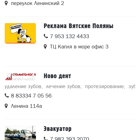
переулок Ленинский 2
Реклама Вятские Поляны
7 953 132 4433
ТЦ Капля в море офис 3
Ново дент
удаление зубов
лечение зубов
протезирование
зубн
8 83334 7 05 56
Ленина 114а
Эвакуатор
7 982 393 2070