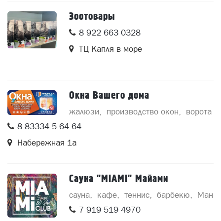
Зоотовары
8 922 663 0328
ТЦ Капля в море
Окна Вашего дома
жалюзи
производство окон
ворота с
8 83334 5 64 64
Набережная 1а
Сауна "MIAMI" Майами
сауна
кафе
теннис
барбекю
Манга
7 919 519 4970