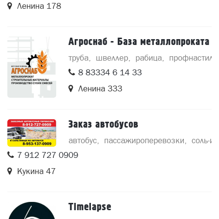
Ленина 178
Агроснаб - База металлопроката
труба
швеллер
рабица
профнастил
8 83334 6 14 33
Ленина 333
Заказ автобусов
автобус
пассажироперевозки
соль-и
7 912 727 0909
Кукина 47
Timelapse