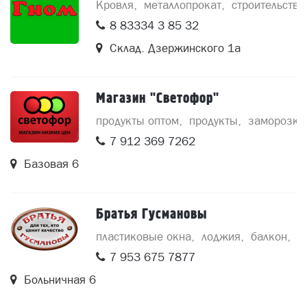
Кровля
металлопрокат
строительство
8 83334 3 85 32
Склад. Дзержинского 1а
Магазин "Светофор"
продукты оптом
продукты
заморозка
7 912 369 7262
Базовая 6
Братья Гусмановы
пластиковые окна
лоджия
балкон
з
7 953 675 7877
Больничная 6