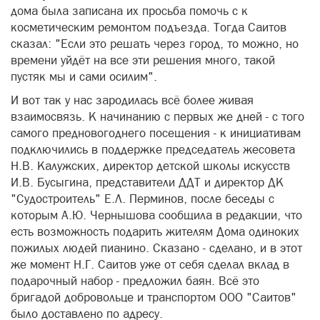
дома была записана их просьба помочь с к
косметическим ремонтом подъезда. Тогда Саитов
сказал: "Если это решать через город, то можно, но
времени уйдёт на все эти решения много, такой
пустяк мы и сами осилим".
И вот так у нас зародилась всё более живая
взаимосвязь. К начинанию с первых же дней - с того
самого предновогоднего посещения - к инициативам
подключились в поддержке председатель жесовета
Н.В. Калужских, директор детской школы искусств
И.В. Бусыгина, представители ДДТ и директор ДК
"Судостроитель" Е.Л. Перминов, после беседы с
которым А.Ю. Чернышова сообщила в редакции, что
есть возможность подарить жителям Дома одиноких
пожилых людей пианино. Сказано - сделано, и в этот
же момент Н.Г. Саитов уже от себя сделал вклад в
подарочный набор - предложил баян. Всё это
бригадой добровольце и транспортом ООО "Саитов"
было доставлено по адресу.