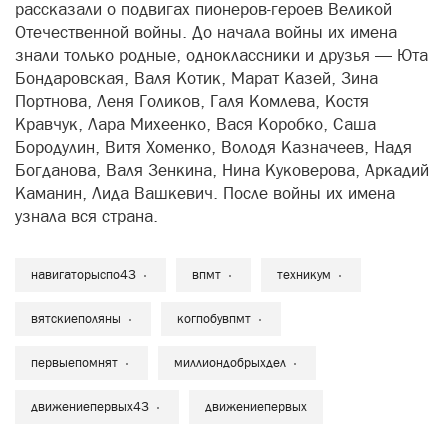
рассказали о подвигах пионеров-героев Великой
Отечественной войны. До начала войны их имена
знали только родные, одноклассники и друзья — Юта
Бондаровская, Валя Котик, Марат Казей, Зина
Портнова, Леня Голиков, Галя Комлева, Костя
Кравчук, Лара Михеенко, Вася Коробко, Саша
Бородулин, Витя Хоменко, Володя Казначеев, Надя
Богданова, Валя Зенкина, Нина Куковерова, Аркадий
Каманин, Лида Вашкевич. После войны их имена
узнала вся страна.
навигаторыспо43
впмт
техникум
вятскиеполяны
когпобувпмт
первыепомнят
миллиондобрыхдел
движениепервых43
движениепервых