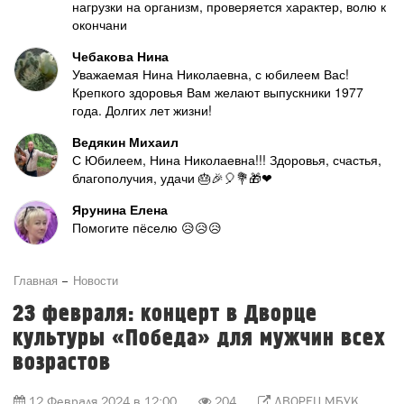
нагрузки на организм, проверяется характер, волю к
окончани
Чебакова Нина
Уважаемая Нина Николаевна, с юбилеем Вас!
Крепкого здоровья Вам желают выпускники 1977
года. Долгих лет жизни!
Ведякин Михаил
С Юбилеем, Нина Николаевна!!! Здоровья, счастья,
благополучия, удачи 🎂🎉🎈💐🎁❤
Ярунина Елена
Помогите пёселю 😥😥😥
Главная
Новости
23 февраля: концерт в Дворце
культуры «Победа» для мужчин всех
возрастов
12 Февраля 2024 в 12:00
204
ДВОРЕЦ МБУК