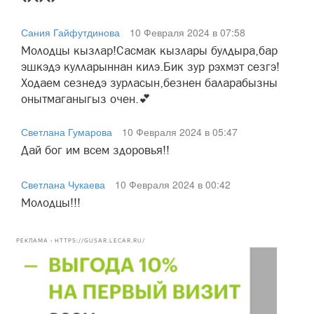
Сания Гайфутдинова
10 Февраля 2024 в 07:58
Молодцы кызлар!Сасмак кызлары булдыра,бар
эшкэдэ кулларыннан килэ.Бик зур рэхмэт сезгэ!
Ходаем сезнедэ зурласын,безнен баларабызны
онытмаганыгыз очен.💕
Светлана Гумарова
10 Февраля 2024 в 05:47
Дай бог им всем здоровья!!
Светлана Чукаева
10 Февраля 2024 в 00:42
Молодцы!!!
РЕКЛАМА • HTTPS://GUSAR.LECAR.RU/