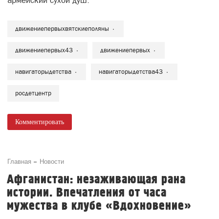
армейский сухой душ.
движениепервыхвятскиеполяны
движениепервых43
движениепервых
навигаторыдетства
навигаторыдетства43
росдетцентр
Комментировать
Главная
Новости
Афганистан: незаживающая рана
истории. Впечатления от часа
мужества в клубе «Вдохновение»