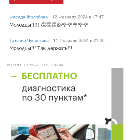
Фарида Жолобова
12 Февраля 2024 в 17:47
Молодцы!!!!! 👏👏👏👍🌹🌹🌹🌹🌹
Татьяна Чупрякова
11 Февраля 2024 в 21:20
Молодцы!!! Так держать!!!
РЕКЛАМА • HTTPS://GUSAR.LECAR.RU/