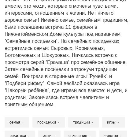
вместе, это люди, которые сплочены чувствами,
интересами, отношением к жизни. Нет ничего
дороже семьи! Именно семье, семейным традициям,
была посвящена встреча 11 февраля в
Нижнетойменском Доме культуры под названием
'Семейные посиделки'. На семейных посиделках
встретились семьи: Сыровых, Корниловых,
Богомоловых и Шокуровых. Началась встреча с
просмотра серий 'Ералаша' про семейное общение.
Затем семейные посиделки затронули традиции
семей. Поиграли в старинные игры 'Ручеёк' и
'Подбери рифму'. Самой весёлой оказалась игра
'Накорми ребёнка', где играли все вместе: и дети, и
родители. Закончилась встреча чаепитием и
приятным общением.
семья
посиделки
традиции
игры
родители
дети
сплочение
чувства