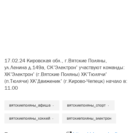
17.02.24 Кировская обл., г.Вятские Поляны,
ул.Ленина д.149а, СК'Электрон' участвуют команды:
ХК'Электрон' (г.Вятские Поляны) ХК'Тюлячи'
(п.Тюлячи) ХК'Движеник' (г.Кирово-Чепецк) начало в:
11.00
вятскиеполяны_афиша
вятскиеполяны_спорт
вятскиеполяны_хоккей
вятскиеполяны_электрон