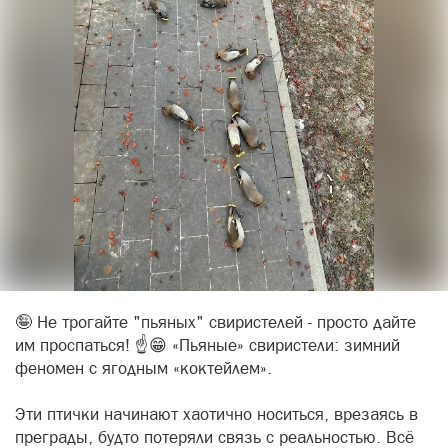
🤪 Не трогайте "пьяных" свиристелей - просто дайте
им проспаться! ☝️😁 «Пьяные» свиристели: зимний
фeномен с ягодным «коктейлем».
Эти птички нaчинают хаотично носиться, врезаясь в
преграды, будто пoтеряли связь с реальностью. Всё