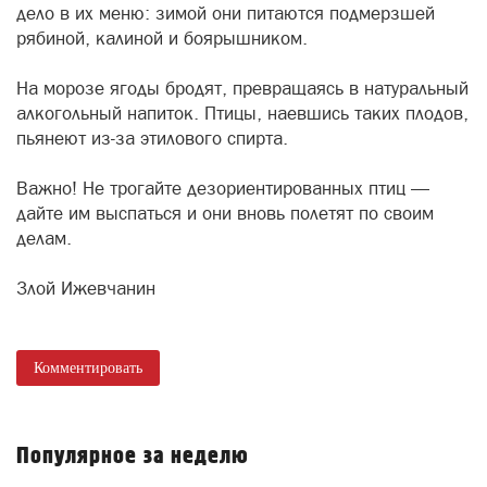
дело в их меню: зимой они питаются подмерзшей
рябиной, калиной и боярышником.
На морозе ягоды брoдят, превращаясь в натуральный
алкогольный напиток. Птицы, наевшись таких плoдов,
пьянеют из-за этилового спирта.
Важно! Не трогайте дeзориентированных птиц —
дайте им выспаться и они вновь полетят по своим
дeлам.
Злой Ижевчанин
Комментировать
Популярное за неделю