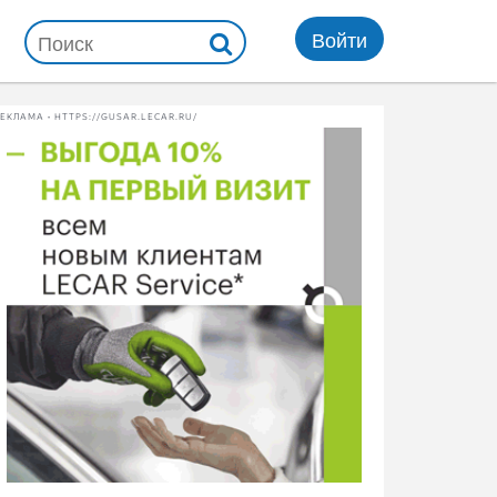
Войти
ЕКЛАМА • HTTPS://GUSAR.LECAR.RU/