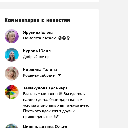
Комментарии к новостям
Ярунина Елена
Помогите пёселю 😥😥😥
Курова Юлия
Добрый вечер
Киршина Галина
Кошечку забрали! ❤
Тешакулова Гульнара
Вы такие молодцы💯 Вы сделали
важное дело: благодаря вашим
усилиям мир выглядит аккуратнее.
Пусть это вдохновит других
присоединиться!💕
Циреньщикова Ольга