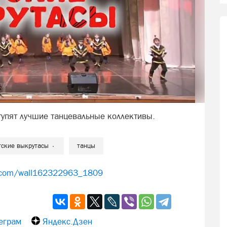
тупят лучшие танцевальные коллективы.
тские выкрутасы
танцы
k.com/wall162322963_1809
еграм
Яндекс.Дзен