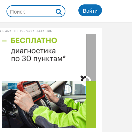
Войти
ЕКЛАМА • HTTPS://GUSAR.LECAR.RU/