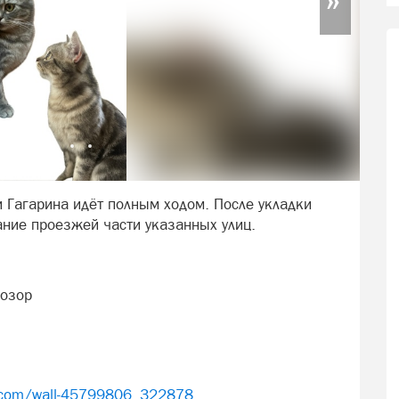
и Гагарина идёт полным ходом. После укладки
ание проезжей части указанных улиц.
Дозор
k.com/wall-45799806_322878