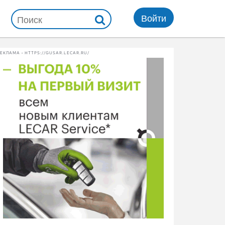
Войти
ЕКЛАМА • HTTPS://GUSAR.LECAR.RU/