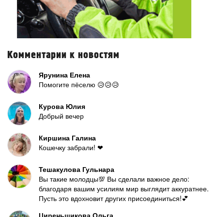
Комментарии к новостям
Ярунина Елена
Помогите пёселю 😥😥😥
Курова Юлия
Добрый вечер
Киршина Галина
Кошечку забрали! ❤
Тешакулова Гульнара
Вы такие молодцы💯 Вы сделали важное дело:
благодаря вашим усилиям мир выглядит аккуратнее.
Пусть это вдохновит других присоединиться!💕
Циреньщикова Ольга