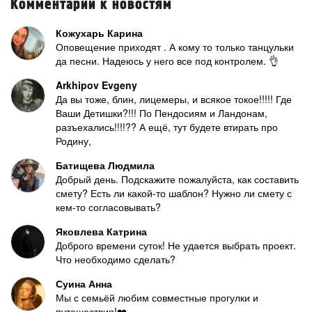
Комментарии к новостям
Кожухарь Карина
Оповещение приходят . А кому то только танцульки
да песни. Надеюсь у него все под контролем. 👌
Arkhipov Evgeny
Да вы тоже, блин, лицемеры, и всякое токое!!!!! Где
Ваши Детишки?!!! По Пендосиям и Ландонам,
разъехались!!!!?? А ещё, тут будете втирать про
Родину,
Батищева Людмила
Добрый день. Подскажите пожалуйста, как составить
смету? Есть ли какой-то шаблон? Нужно ли смету с
кем-то согласовывать?
Яковлева Катрина
Доброго времени суток! Не удается выбрать проект.
Что необходимо сделать?
Суина Анна
Мы с семьёй любим совместные прогулки и
путешествия!❤️