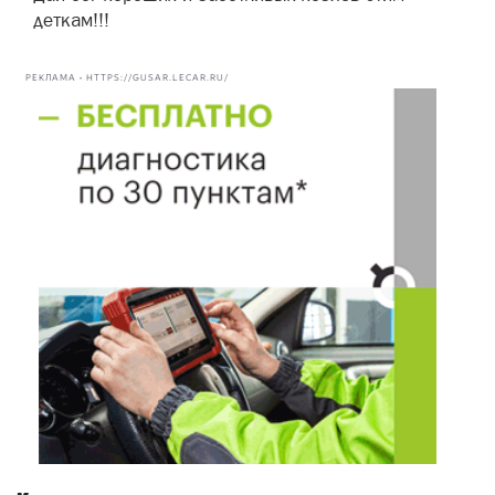
деткам!!!
РЕКЛАМА • HTTPS://GUSAR.LECAR.RU/