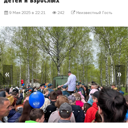
детей и взрослых
9 Мая 2025 в 22:21
242
Неизвестный Гость
«
»