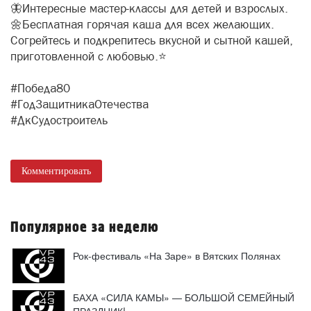
🦋Интересные мастер-классы для детей и взрослых.
🌼Бесплатная горячая каша для всех желающих.
Согрейтесь и подкрепитесь вкусной и сытной кашей,
приготовленной с любовью.⭐️
#Победа80
#ГодЗащитникаОтечества
#ДкСудостроитель
Комментировать
Популярное за неделю
Рок-фестиваль «На Заре» в Вятских Полянах
БАХА «СИЛА КАМЫ» — БОЛЬШОЙ СЕМЕЙНЫЙ