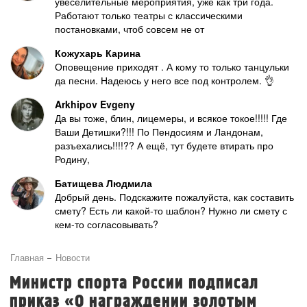
увеселительные мероприятия, уже как три года.
Работают только театры с классическими
постановками, чтоб совсем не от
Кожухарь Карина
Оповещение приходят . А кому то только танцульки
да песни. Надеюсь у него все под контролем. 👌
Arkhipov Evgeny
Да вы тоже, блин, лицемеры, и всякое токое!!!!! Где
Ваши Детишки?!!! По Пендосиям и Ландонам,
разъехались!!!!?? А ещё, тут будете втирать про
Родину,
Батищева Людмила
Добрый день. Подскажите пожалуйста, как составить
смету? Есть ли какой-то шаблон? Нужно ли смету с
кем-то согласовывать?
Главная
Новости
Министр спорта России подписал
приказ «О награждении золотым