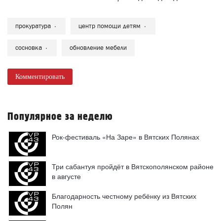
сосновка
обновление мебели
Комментировать
Популярное за неделю
Рок-фестиваль «На Заре» в Вятских Полянах
Три сабантуя пройдёт в Вятскополянском районе
в августе
Благодарность честному ребёнку из Вятских
Полян
Розыгрыш призов перед благотворительным рок-
концертом в Вятских Полянах
В городе Вятские Поляны открыли современный
модульный плавательный бассейн