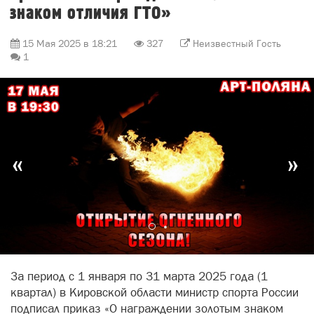
знаком отличия ГТО»
15 Мая 2025 в 18:21
327
Неизвестный Гость
1
«
»
За период с 1 января по 31 марта 2025 года (1
квартал) в Кировской области министр спорта России
подписал приказ «О награждении золотым знаком