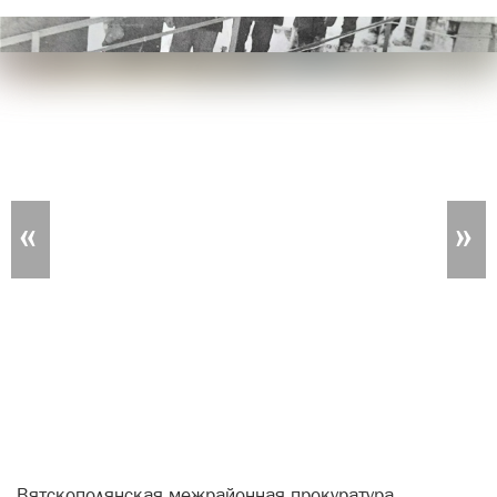
«
»
Вятскополянская межрайонная прокуратура
Кировской области провела проверку исполнения
законодательства о защите прав и интересов
несовершеннолетних.