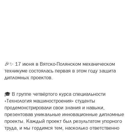
🎉✨ 17 июня в Вятско-Полянском механическом
техникуме состоялась первая в этом году защита
дипломных проектов.
🎓 В группе четвёртого курса специальности
«Технология машиностроения» студенты
продемонстрировали свои знания и навыки,
презентовав уникальные инновационные дипломные
проекты. Каждый проект был результатом упорного
труда, и мы гордимся тем, насколько ответственно
ребята подошли к этому важному этапу своей учёбы!
💡Комиссия внимательно оценивала защиту каждого
дипломного проекта, задавая вопросы и обсуждая
идеи, которые могут внести вклад в развитие
машиностроительной отрасли.