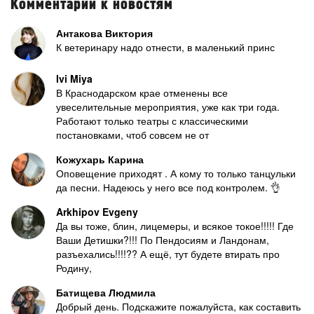
Комментарии к новостям
Антакова Виктория
К ветеринару надо отнести, в маленький принс
Ivi Miya
В Краснодарском крае отменены все
увеселительные мероприятия, уже как три года.
Работают только театры с классическими
постановками, чтоб совсем не от
Кожухарь Карина
Оповещение приходят . А кому то только танцульки
да песни. Надеюсь у него все под контролем. 👌
Arkhipov Evgeny
Да вы тоже, блин, лицемеры, и всякое токое!!!!! Где
Ваши Детишки?!!! По Пендосиям и Ландонам,
разъехались!!!!?? А ещё, тут будете втирать про
Родину,
Батищева Людмила
Добрый день. Подскажите пожалуйста, как составить