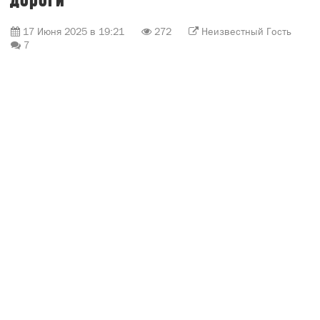
Сегодня, 17 июня 2025 года, в городе Вятские
Поляны наблюдается парадоксальная ситуация. С
одной стороны, есть кладбище, которое не
огорожено, но там хоронят. С другой стороны,