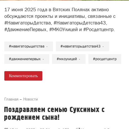
#навигаторыдетства
#навигаторыдетства43
#движениепервых
#мкоулицей
#росдетцентр
Комментировать
Главная
Новости
Поздравляем семью Суксиных с
рождением сына!
17 Июня 2025 в 20:01
178
Неизвестный Гость
2