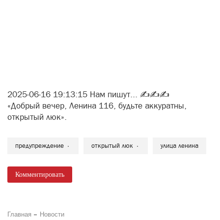
2025-06-16 19:13:15 Нам пишут... ✍️✍️✍️
«Добрый вечер, Ленина 116, будьте аккуратны,
открытый люк».
предупреждение
открытый люк
улица ленина
Комментировать
Главная
Новости
События в Вятских Полянах:
#НавигаторыДетства,
#ДвижениеПервых и другие
инициативы