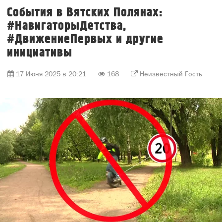
17 Июня 2025 в 20:21
168
Неизвестный Гость
17 июня 2025 года в Вятских Полянах активно
обсуждаются проекты и инициативы, связанные с
#НавигаторыДетства, #НавигаторыДетства43,
#ДвижениеПервых, #МКОУлицей и #Росдетцентр.