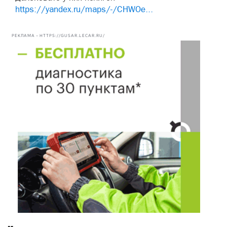
https://yandex.ru/maps/-/CHWOe...
РЕКЛАМА • HTTPS://GUSAR.LECAR.RU/