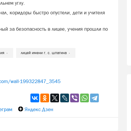
льнем углу.
ал, коридоры быстро опустели, дети и учителя
нный за безопасность в лицее, учения прошли по
ния
лицей имени г. с. шпагина
k.com/wall-199322847_3545
еграм
Яндекс.Дзен