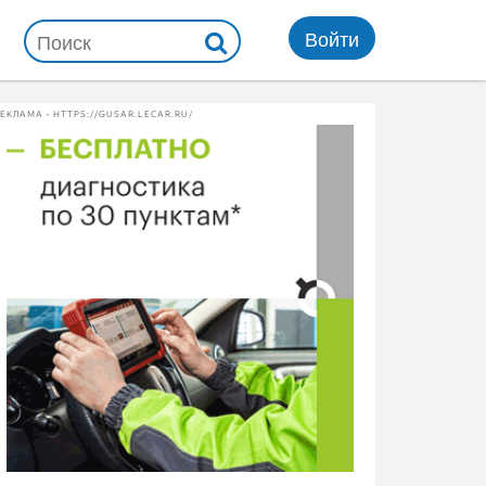
Войти
ЕКЛАМА • HTTPS://GUSAR.LECAR.RU/