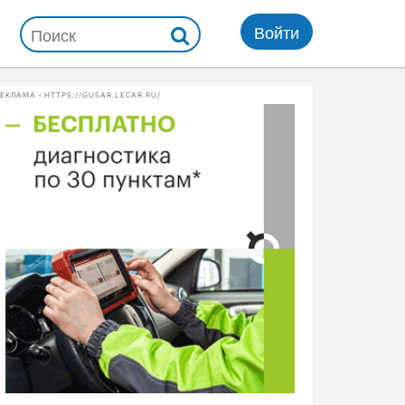
Войти
ЕКЛАМА • HTTPS://GUSAR.LECAR.RU/