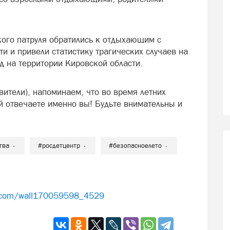
ого патруля обратились к отдыхающим с
и и привели статистику трагических случаев на
 на территории Кировской области.
ители), напоминаем, что во время летних
й отвечаете именно вы! Будьте внимательны и
тва
#росдетцентр
#безопасноелето
k.com/wall170059598_4529