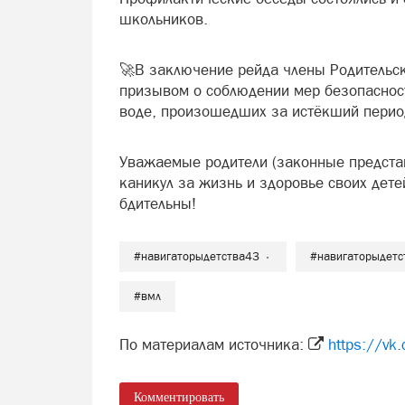
школьников.
🚀В заключение рейда члены Родительск
призывом о соблюдении мер безопасност
воде, произошедших за истёкший период
Уважаемые родители (законные представ
каникул за жизнь и здоровье своих дете
бдительны!
#навигаторыдетства43
#навигаторыдетс
#вмл
По материалам источника:
https://v
Комментировать