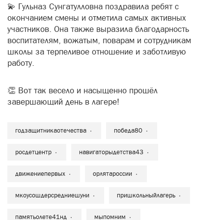
💫 Гульназ Сунгатулловна поздравила ребят с
окончанием смены и отметила самых активных
участников. Она также выразила благодарность
воспитателям, вожатым, поварам и сотрудникам
школы за терпеливое отношение и заботливую
работу.
👏 Вот так весело и насыщенно прошёл
завершающий день в лагере!
годзащитникаотечества
победа80
росдетцентр
навигаторыдетства43
движениепервых
орлятароссии
мкоусошдерсредниешуни
пришкольныйлагерь
памятьолете41нд
мыпомним