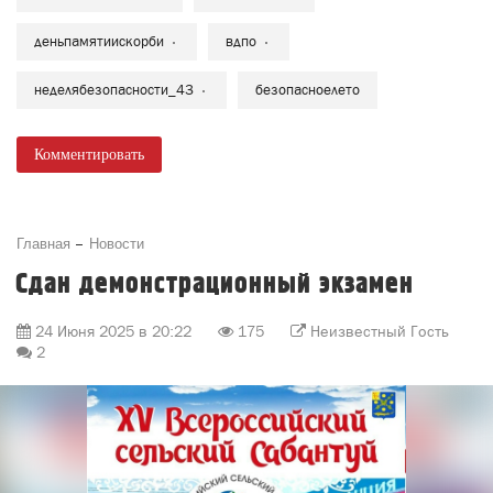
деньпамятиискорби
вдпо
неделябезопасности_43
безопасноелето
Комментировать
Главная
Новости
Сдан демонстрационный экзамен
24 Июня 2025 в 20:22
175
Неизвестный Гость
2