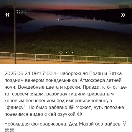
«
»
2025-06-24 09:17:00 ✨ Набережная Полян и Вятка
поздним вечером понедельника. Атмосфера летней
ночи. Волшебные цвета и краски. Правда, кто-то, где-
то, совсем рядом, разбивал тишину кривоватым
хоровым песнопением под импровизированную
"фанеру". Но было забавно 😃 Может, чуть попозже
поделимся видео с сей озучкой 😉
Небольшая фотозарисовка: Дед Мазай без зайцев 🐰
🐰🐰