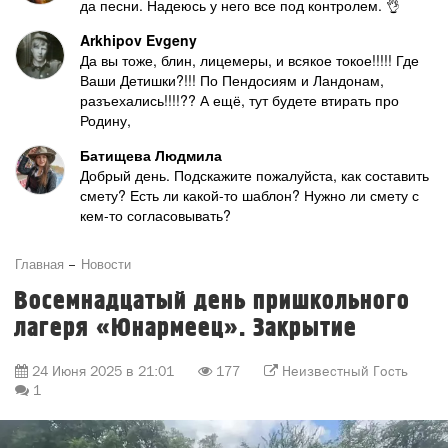
да песни. Надеюсь у него все под контролем. 👌
Arkhipov Evgeny
Да вы тоже, блин, лицемеры, и всякое токое!!!!! Где
Ваши Детишки?!!! По Пендосиям и Ландонам,
разъехались!!!!?? А ещё, тут будете втирать про
Родину,
Батищева Людмила
Добрый день. Подскажите пожалуйста, как составить
смету? Есть ли какой-то шаблон? Нужно ли смету с
кем-то согласовывать?
Главная
Новости
Восемнадцатый день пришкольного
лагеря «Юнармеец». Закрытие
24 Июня 2025 в 21:01
177
Неизвестный Гость
1