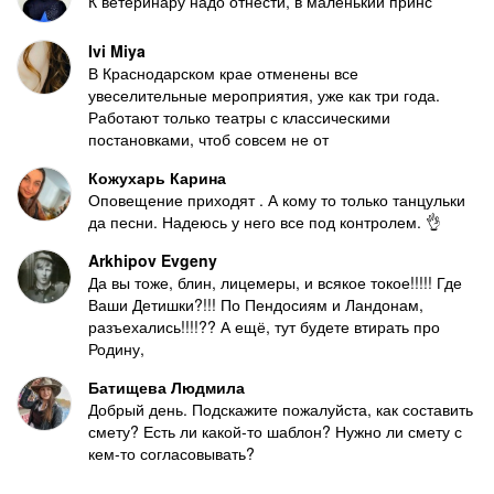
К ветеринару надо отнести, в маленький принс
Ivi Miya
В Краснодарском крае отменены все
увеселительные мероприятия, уже как три года.
Работают только театры с классическими
постановками, чтоб совсем не от
Кожухарь Карина
Оповещение приходят . А кому то только танцульки
да песни. Надеюсь у него все под контролем. 👌
Arkhipov Evgeny
Да вы тоже, блин, лицемеры, и всякое токое!!!!! Где
Ваши Детишки?!!! По Пендосиям и Ландонам,
разъехались!!!!?? А ещё, тут будете втирать про
Родину,
Батищева Людмила
Добрый день. Подскажите пожалуйста, как составить
смету? Есть ли какой-то шаблон? Нужно ли смету с
кем-то согласовывать?