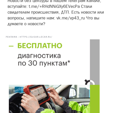
Новости без цензуры в нашем телеграм канале,
вступайте: t.me/+RHdNNiGXy6EVecPa Стали
свидетелем происшествия, ДТП. Есть новости или
вопросы, напишите нам: vk.me/vp43_ru Что вы
думаете о новости?
РЕКЛАМА • HTTPS://GUSAR.LECAR.RU/