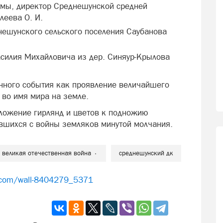
умы, директор Среднешунской средней
еева О. И.
нешунского сельского поселения Саубанова
силия Михайловича из дер. Синяур-Крылова
нного события как проявление величайшего
во имя мира на земле.
ложение гирлянд и цветов к подножию
увшихся с войны земляков минутой молчания.
великая отечественная война
среднешунский дк
.com/wall-8404279_5371