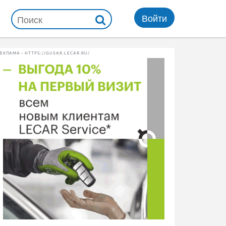
Войти
ЕКЛАМА • HTTPS://GUSAR.LECAR.RU/