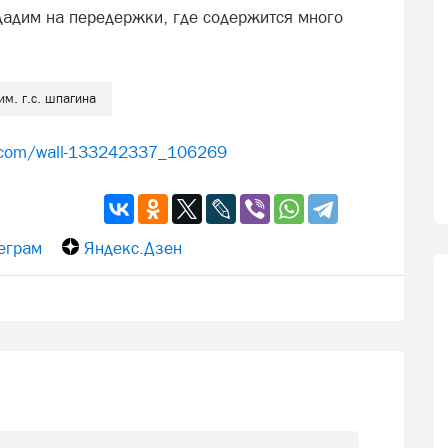
дадим на передержки, где содержится много
им. г.с. шпагина
k.com/wall-133242337_106269
еграм
Яндекс.Дзен