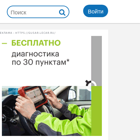
Войти
ЕКЛАМА • HTTPS://GUSAR.LECAR.RU/