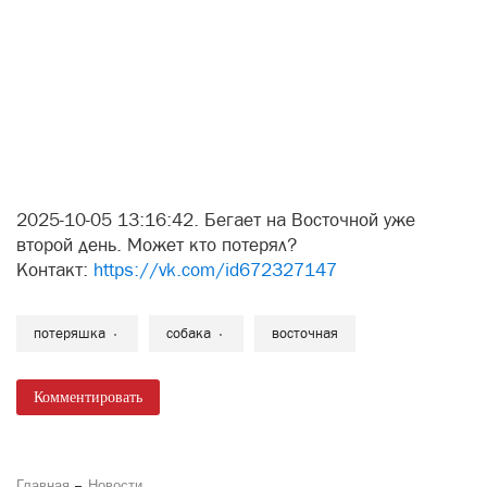
2025-10-05 13:16:42. Бегает на Восточной уже
второй день. Может кто потерял?
Контакт:
https://vk.com/id672327147
потеряшка
собака
восточная
Комментировать
Главная
Новости
Концерт ансамбля «Хутор
Рождественский» в Вятских Полянах