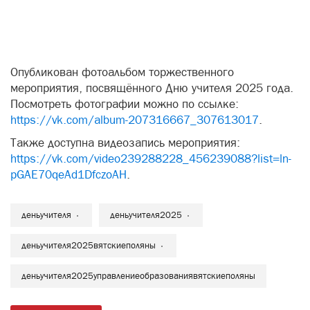
Опубликован фотоальбом торжественного
мероприятия, посвящённого Дню учителя 2025 года.
Посмотреть фотографии можно по ссылке:
https://vk.com/album-207316667_307613017
.
Также доступна видеозапись мероприятия:
https://vk.com/video239288228_456239088?list=ln-
pGAE70qeAd1DfczoAH
.
деньучителя
деньучителя2025
деньучителя2025вятскиеполяны
деньучителя2025управлениеобразованиявятскиеполяны
Комментировать
Главная
Новости