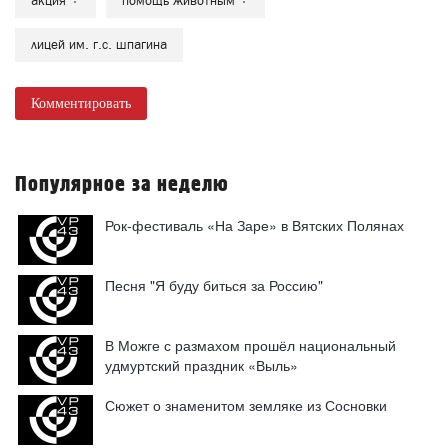
Популярное за неделю
Рок-фестиваль «На Заре» в Вятских Полянах
Песня "Я буду биться за Россию"
В Можге с размахом прошёл национальный
удмуртский праздник «Выль»
Сюжет о знаменитом земляке из Сосновки
Три сабантуя пройдёт в Вятскополянском районе
в августе
Мобильное приложения