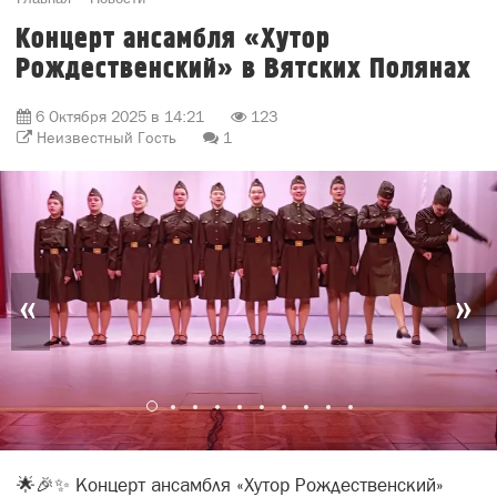
6 Октября 2025 в 14:21
123
Неизвестный Гость
1
«
»
🌟🎉✨ Концерт ансамбля «Хутор Рождественский»
продолжается! Много уже прозвучало казачьих
песен. Ансамбль КристАлиК и клуб фланкировки
казачьей шашкой «Покров» выступают с очень
яркими замечательными номерами 🤩