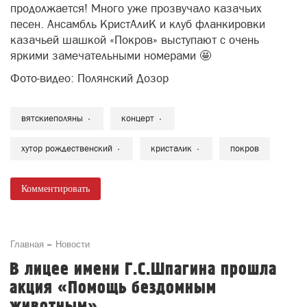
Фото-видео: Полянский Дозор
вятскиеполяны
концерт
хутор рождественский
кристалик
покров
Комментировать
Главная
Новости
В лицее имени Г.С.Шпагина прошла
акция «Помощь бездомным
животным»
6 Октября 2025 в 14:01
243
Неизвестный Гость
1