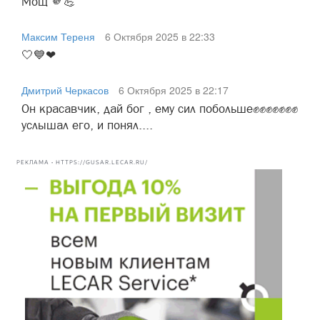
Мощ 🫵💪
Максим Тереня
6 Октября 2025 в 22:33
🤍💙❤
Дмитрий Черкасов
6 Октября 2025 в 22:17
Он красавчик, дай бог , ему сил побольше✊✊✊✊✊✊✊
услышал его, и понял....
РЕКЛАМА • HTTPS://GUSAR.LECAR.RU/