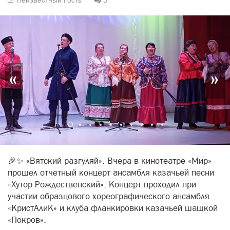
Неизвестный Гость
3
«
»
🎉✨ «Вятский разгуляй». Вчера в кинотеатре «Мир»
прошел отчетный концерт ансамбля казачьей песни
«Хутор Рождественский». Концерт проходил при
участии образцового хореографического ансамбля
«КристАлиК» и клуба фланкировки казачьей шашкой
«Покров».