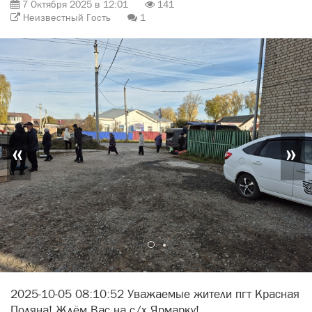
7 Октября 2025 в 12:01
141
Неизвестный Гость
1
«
»
2025-10-05 08:10:52 Уважаемые жители пгт Красная
Поляна! Ждём Вас на с/х Ярмарку!