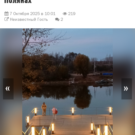
Полянах
7 Октября 2025 в 10:01
219
Неизвестный Гость
2
«
»