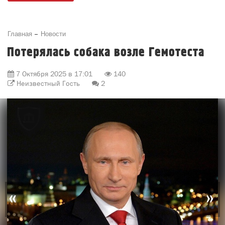
Главная
Новости
Потерялась собака возле Гемотеста
7 Октября 2025 в 17:01
140
Неизвестный Гость
2
«
»