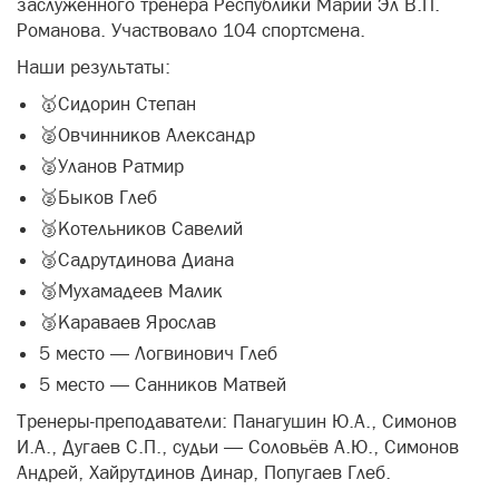
заслуженного тренера Республики Марий Эл В.П.
Романова. Участвовало 104 спортсмена.
Наши результаты:
🥇Сидорин Степан
🥈Овчинников Александр
🥈Уланов Ратмир
🥈Быков Глеб
🥉Котельников Савелий
🥉Садрутдинова Диана
🥉Мухамадеев Малик
🥉Караваев Ярослав
5 место — Логвинович Глеб
5 место — Санников Матвей
Тренеры-преподаватели: Панагушин Ю.А., Симонов
И.А., Дугаев С.П., судьи — Соловьёв А.Ю., Симонов
Андрей, Хайрутдинов Динар, Попугаев Глеб.