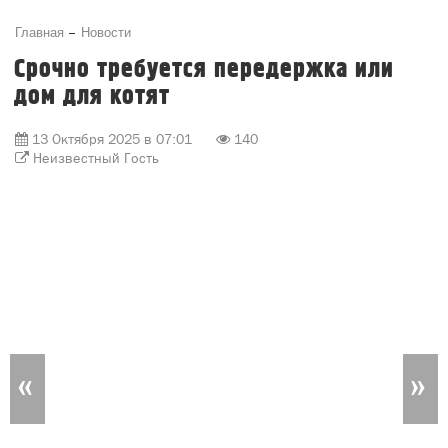
перерабатывающей промышленности, особенно
ветеранов и передовиков производства, за ваш труд.
Желаю вам крепкого здоровья, счастья,
благополучия и новых достижений!
С уважением, глава Вятскополянского района
Виктория Пелевина
поздравление
сельское хозяйство
перерабатывающая промышленность
вятскополянский район
Комментировать
Главная
Новости