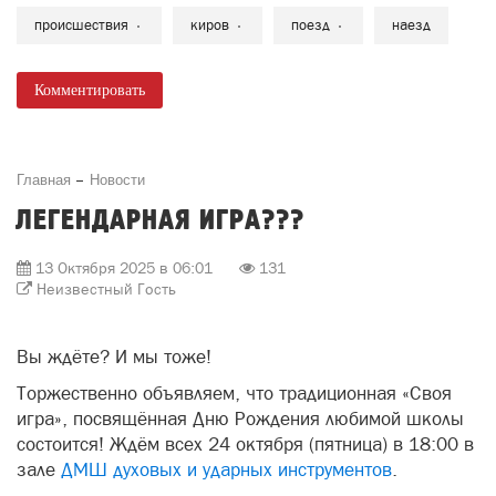
Приблизительно в 19:25 11 октября в Нововятском
районе города Кирова случился инцидент. Согласно
информации пресс-службы транспортной полиции
Кировской области, на пешеходном переходе через
железнодорожные пути вблизи Нововятского
районного суда был сбит человек.
Пресс-служба надзорного ведомства сообщает, что
пострадавшим оказался молодой человек, 2002 года
рождения.
Электропоезд под номером 6120, двигавшийся в
направлении Кирово-Чепецка, совершил смертельный
наезд на мужчину.
происшествия
киров
поезд
наезд