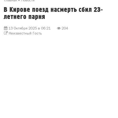
2025-10-12 16:56:14 Срочно требуется передержка
или сразу дом 🙏 Девочка нашла котят на улице, но у
мамы сильная аллергия 😞
По всем вопросам
https://m.vk.com/id103979030
котята
передержка
пристройство
Комментировать
Главная
Новости
В Кирове поезд насмерть сбил 23-