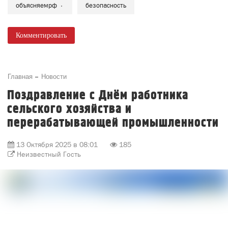
2025-10-12 15:30:00 Искусственный интеллект может
быть полезен в учёбе и творчестве, но применять его
нужно с осторожностью, особенно детям.
«При чрезмерном использовании ИИ мы видим, как
снижается уровень критического мышления,
ухудшается концентрация внимания, ослабляется
способность к самостоятельному поиску решений», —
объяснила Елизавета Белякова, председатель
Альянса по защите детей в цифровой среде.
Как правильно и безопасно применять ИИ —
рассказываем в карточках.
[club207180658|Альянс по защите детей в цифровой
среде]
объясняемрф
безопасность