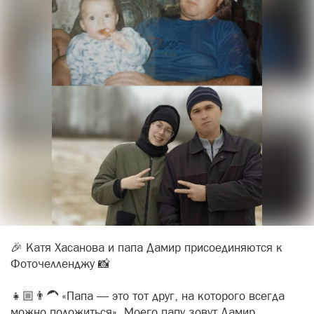
🎉 Катя Хасанова и папа Дамир присоединяются к
Фоточелленджу 📸
👧🏼👨‍🦱 «Папа — это тот друг, на которого всегда
можно положиться». Моего папу зовут Дамир