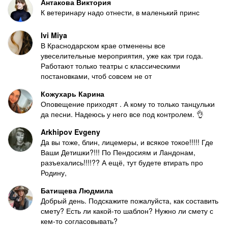
Антакова Виктория
К ветеринару надо отнести, в маленький принс
Ivi Miya
В Краснодарском крае отменены все
увеселительные мероприятия, уже как три года.
Работают только театры с классическими
постановками, чтоб совсем не от
Кожухарь Карина
Оповещение приходят . А кому то только танцульки
да песни. Надеюсь у него все под контролем. 👌
Arkhipov Evgeny
Да вы тоже, блин, лицемеры, и всякое токое!!!!! Где
Ваши Детишки?!!! По Пендосиям и Ландонам,
разъехались!!!!?? А ещё, тут будете втирать про
Родину,
Батищева Людмила
Добрый день. Подскажите пожалуйста, как составить
смету? Есть ли какой-то шаблон? Нужно ли смету с
кем-то согласовывать?