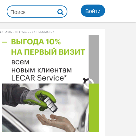
Войти
ЕКЛАМА • HTTPS://GUSAR.LECAR.RU/