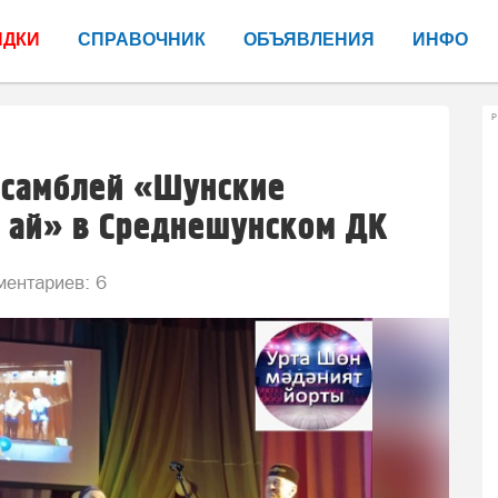
ИДКИ
СПРАВОЧНИК
ОБЪЯВЛЕНИЯ
ИНФО
Р
нсамблей «Шунские
 ай» в Среднешунском ДК
ентариев: 6