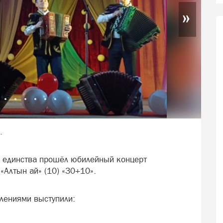
»
.
 единства прошёл юбилейный концерт
«Алтын ай» (10) «30+10».
лениями выступили: