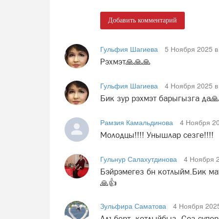
Добавить комментарий
Гульфия Шагиева
5 Ноября 2025 в
Рэхмэт🙏🙏🙏
Гульфия Шагиева
4 Ноября 2025 в
Бик зур рэхмэт барыгызга да🙏
Рамзия Камальдинова
4 Ноября 20
Молодцы!!!! Унышлар сезге!!!!
Гульнур Салахутдинова
4 Ноября 2
Бэйрэмегез бн котлыйм.Бик ма
🙏👍
Зульфира Саматова
4 Ноября 2025
Алъберт, котлыйбыз. Сез супер