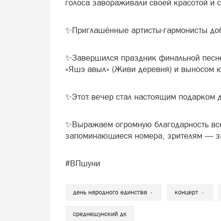
голоса завораживали своей красотой и с
✨Приглашённые артисты-гармонисты доб
✨Завершился праздник финальной песне
«Яшэ авыл» (Живи деревня) и выносом ю
✨Этот вечер стал настоящим подарком д
✨Выражаем огромную благодарность все
запоминающиеся номера, зрителям — за
#ВПшуни
день народного единства
концерт
среднешунский дк