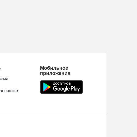
ь
Мобильное
приложения
вязи
авочнике