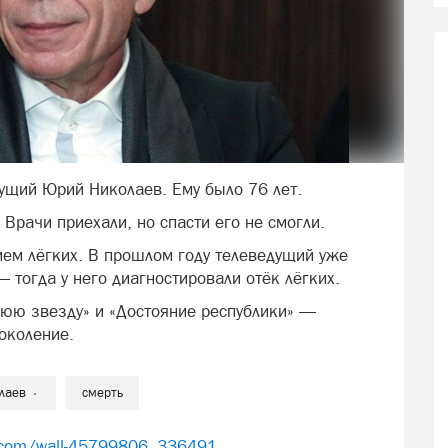
ущий Юрий Николаев. Ему было 76 лет.
 Врачи приехали, но спасти его не смогли.
ием лёгких. В прошлом году телеведущий уже
тогда у него диагностировали отёк лёгких.
нюю звезду» и «Достояние республики» —
околение.
лаев
смерть
k.com/wall-45799806_336491