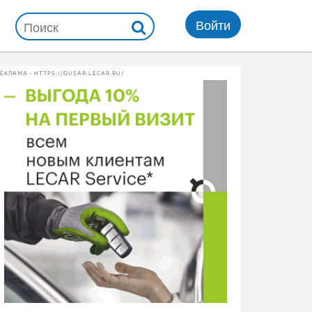
Войти
ЕКЛАМА • HTTPS://GUSAR.LECAR.RU/