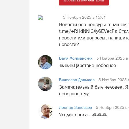
Добавить комментарий
5 Ноября 2025 в 15:01
Новости без цензуры в нашем т
t.me/+RHdNNiGXy6EVecPa Стали
новости или вопросы, напишите
новости?
Валя Холманских
5 Ноября 2025 в
🙏🙏🙏Царствие небесное.
Вячеслав Давыдов
5 Ноября 2025 в
Замечательный был человек. Я 
небесное ему.
Леонид Зиновьев
5 Ноября 2025 в 
Уходит эпоха…🙏🙏🙏