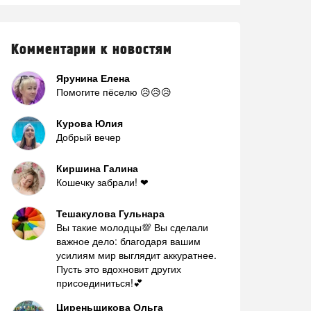
Комментарии к новостям
Ярунина Елена
Помогите пёселю 😥😥😥
Курова Юлия
Добрый вечер
Киршина Галина
Кошечку забрали! ❤
Тешакулова Гульнара
Вы такие молодцы💯 Вы сделали
важное дело: благодаря вашим
усилиям мир выглядит аккуратнее.
Пусть это вдохновит других
присоединиться!💕
Циреньщикова Ольга