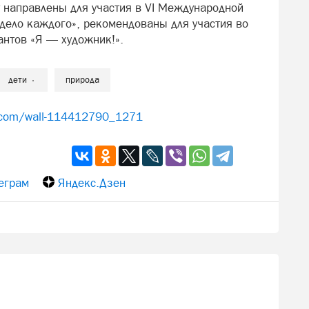
т направлены для участия в VI Международной
дело каждого», рекомендованы для участия во
антов «Я — художник!».
дети
природа
k.com/wall-114412790_1271
еграм
Яндекс.Дзен