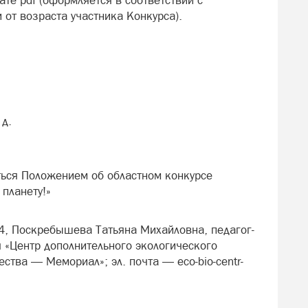
ате pdf (оформляется в соответствии с
от возраста участника Конкурса).
 д.
аться Положением об областном конкурсе
 планету!»
4, Поскребышева Татьяна Михайловна, педагог-
 «Центр дополнительного экологического
тва — Мемориал»; эл. почта — eco-bio-centr-