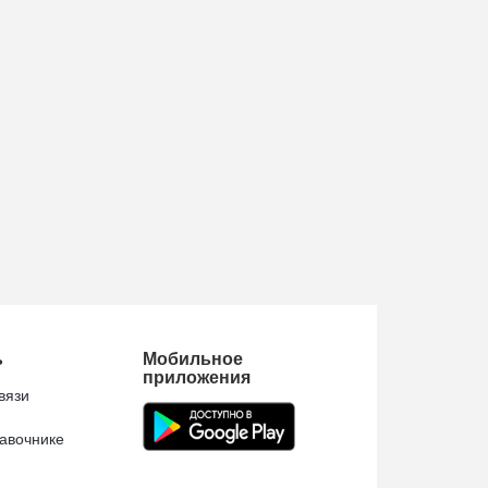
ь
Мобильное
приложения
вязи
авочнике