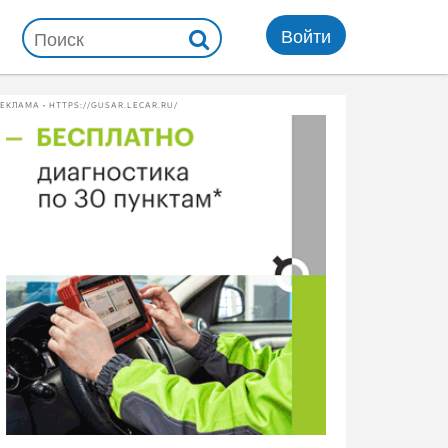
Войти
ЕКЛАМА • HTTPS://GUSAR.LECAR.RU/