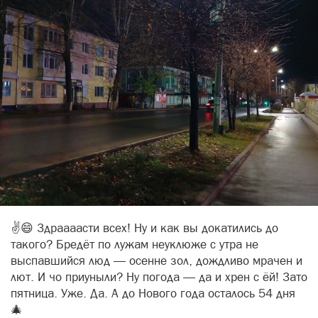
✌😄 Здраааасти всех! Ну и как вы докатились до
такого? Бредёт по лужам неуклюже с утра не
выспавшийся люд — осенне зол, дождливо мрачен и
лют. И чо приуныли? Ну погода — да и хрен с ёй! Зато
пятница. Уже. Да. А до Нового года осталось 54 дня
🎄