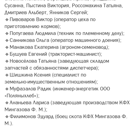
Сусанна, Пыстина Виктория, Россомахина Татьяна,
Дмитриев Альберт, Янников Сергей;
🔹Пивоваров Виктор (оператор цеха по
приготовлению кормов);
🔹Попугаева Людмила (техник по племенному делу);
🔹Санникова Ольга (оператор машинного доения);
🔹Манакова Екатерина (агроном‑семеновод);
🔹Бушуев Евгений (тракторист‑машинист);
🔹Новосёлова Татьяна (заведующая складом
запчастей с обязанностями диспетчера);
🔹Шишкина Ксения (специалист по
земельно‑имущественным отношениям);
🔹Муфазалов Радик (инженер‑энергетик ООО
«Поляныхлеб»);
🔹Ананьева Лариса (заведующая производством КФХ
Мингазова Ф. М.);
🔹Филимонов Эдуард (боец скота КФХ Мингазова Ф.
М.).