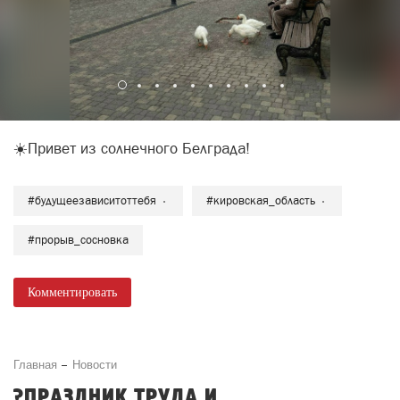
☀️Привет из солнечного Белграда!
#будущеезависитоттебя
#кировская_область
#прорыв_сосновка
Комментировать
Главная
Новости
?ПРАЗДНИК ТРУДА И