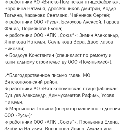
🔹работники АО «Вятско‑Полянская птицефабрика»:
Воронина Наталья, Дресвянников Дмитрий, Лодде
Татьяна, Хасанова Светлана, Чайников Сергей;
🔹работники ООО «Русь»: Белоусов Алексей, Гараев
Фаниз, Пермякова Елена;
🔹работники ООО «АПК „Союз“»: Зимин Александр,
Янникова Наталья, Салтыкова Вера, Двоеглазов
Николай;
🔹Болдоув Константин (специалист по ремонту и
капитальному строительству ООО «Поляныхлеб»).
📍Благодарственное письмо главы МО
Вятскополянский район:
🔹работники АО «Вятскополянская птицефабрика»:
Бушуев Александр, Диммухаметов Рафиль, Усова
Наталья;
🔹Мартынова Татьяна (оператор машинного доения
ООО «Русь»);
🔹работники ООО «АПК „Союз“»: Пронькина Елена,
Злобина Наталия, Воронцова Ирина, Аухадшина