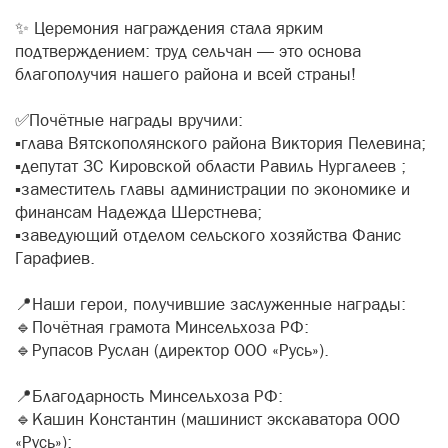
✨ Церемония награждения стала ярким
подтверждением: труд сельчан — это основа
благополучия нашего района и всей страны!
✅Почётные награды вручили:
▪️глава Вятскополянского района Виктория Пелевина;
▪️депутат ЗС Кировской области Равиль Нургалеев ;
▪️заместитель главы администрации по экономике и
финансам Надежда Шерстнева;
▪️заведующий отделом сельского хозяйства Фанис
Гарафиев.
📍Наши герои, получившие заслуженные награды:
🔹Почётная грамота Минсельхоза РФ:
🔹Рупасов Руслан (директор ООО «Русь»).
📍Благодарность Минсельхоза РФ:
🔹Кашин Константин (машинист экскаватора ООО
«Русь»);