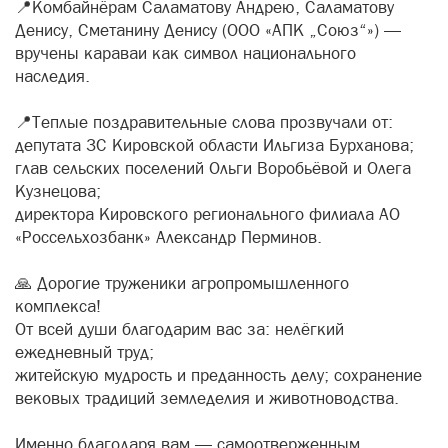
📍Комбайнёрам Саламатову Андрею, Саламатову
Денису, Сметанину Денису (ООО «АПК „Союз“») —
вручены караваи как символ национального
наследия.
📍Теплые поздравительные слова прозвучали от:
депутата ЗС Кировской области Ильгиза Бурханова;
глав сельских поселений Ольги Воробьёвой и Олега
Кузнецова;
директора Кировского регионального филиала АО
«Россельхозбанк» Александр Перминов.
🙏 Дорогие труженики агропромышленного
комплекса!
От всей души благодарим вас за: нелёгкий
ежедневный труд;
житейскую мудрость и преданность делу; сохранение
вековых традиций земледелия и животноводства.
Именно благодаря вам — самоотверженным