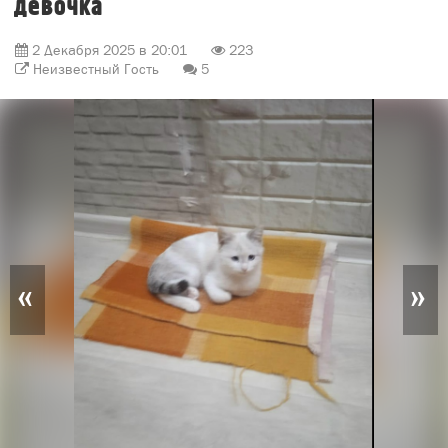
девочка
2 Декабря 2025 в 20:01
223
Неизвестный Гость
5
«
»