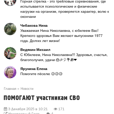
Горная стрелка - это трейловые соревнования, где
испытывается психологические и физические
нагрузки на организм, проверяется характер, волю к
окончани
Чебакова Нина
Уважаемая Нина Николаевна, с юбилеем Вас!
Крепкого здоровья Вам желают выпускники 1977
года. Долгих лет жизни!
Ведякин Михаил
С Юбилеем, Нина Николаевна!!! Здоровья, счастья,
благополучия, удачи 🎂🎉🎈💐🎁❤
Ярунина Елена
Помогите пёселю 😥😥😥
Главная
Новости
ПОМОГАЮТ участникам СВО
3 Декабря 2025 в 10:21
171
Неизвестный Гость
4