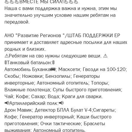
💪💪💪ВМЕСТЕ МЫ СИЛА!💪💪💪
Наша с вами поддержка важна и нужна, этим мы
значительно улучшим условие нашим ребятам на
передовой.
АНО "Развитие Регионов "/ШТАБ ПОДДЕРЖКИ ЕР
принимает и доставляет адресные посылки для наших
родных и близких.
⚠Ребятам на сво нужны следующие вещи. ⚠
🚦Танковый батальон:🚦
Автомобиль Буханка🚌; Масксети; Гвозди на 100-120;
Скобы; Ножовки; Бензопилы; Генераторы
инверторные; Автономный отопитель; Топоры;
Влажные полотенца; Супы быстрого приготовления;
Чай; Кофе; Сахар; Вода; Краги для сварки.
📢Артиллерийский полк:📢
Дрон Мавик; Детектор БПЛА Булат V-4;Сигареты;
Кофе; Генератор инверторный; Каши быстрого
приготовления; Очки тактические; Браслеты
выживания; Автономный отопитель.