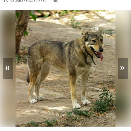
Неизвестный Гость
1
«
»