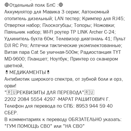
🛑Отдельный полк БпС :🛑
Аккумулятор для Мавика 3 серии; Автономный
отопитель дизельный; LAN тестер; Кримпер для RJ45;
Отвертки набор; Плоскогубцы; Топоры; Ножовки;
Паяльник набор; WI-FI роутер TP LINK Archer C-24;
Удлинитель бухта 60м; Телевизор диагональ 41; Пульт
DJI RC Pro; Аптечки тактические укомплектованные;
Витая пара Cat 5e уличная-500м; Радиостанция TYT
MD-9600; Планшет; Ноутбук; Принтер со сканером
цветной,
💊МЕДИКАМЕНТЫ💊
Антибиотик широкого спектра, от зубной боли и орз,
орви!
"🇷🇺РЕКВИЗИТЫ ДЛЯ ПЕРЕВОДА"🇷🇺
2202 2084 5554 4297 -МАРАТ РАШИТОВИЧ Г.
Телефон для перевода по СПБ: 8953 944 59 40
СБЕР.
В комментариях к переводу ОБЯЗАТЕЛЬНО указать:
"ГУМ ПОМОЩЬ СВО" или "НА СВО"