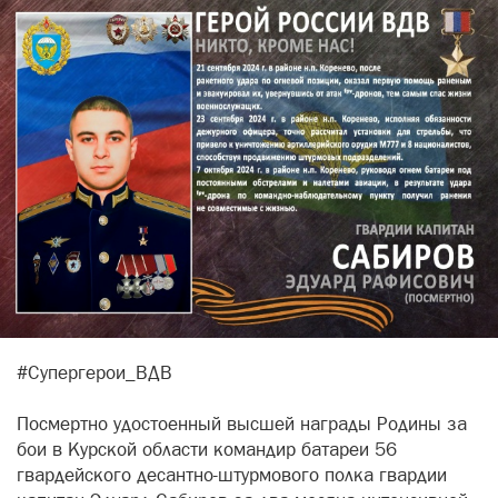
#Супергерои_ВДВ
Посмертно удостоенный высшей награды Родины за
бои в Курской области командир батареи 56
гвардейского десантно-штурмового полка гвардии