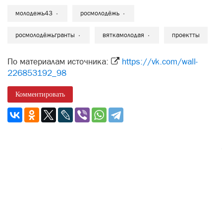
молодежь43
росмолодёжь
росмолодёжьгранты
вяткамолодая
проектты
По материалам источника:
https://vk.com/wall-
226853192_98
Комментировать