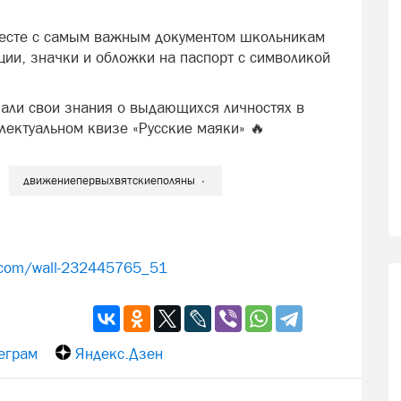
месте с самым важным документом школьникам
ии, значки и обложки на паспорт с символикой
али свои знания о выдающихся личностях в
ллектуальном квизе «Русские маяки» 🔥
движениепервыхвятскиеполяны
.com/wall-232445765_51
еграм
Яндекс.Дзен