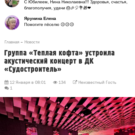
С Юбилеем, Нина Николаевна!!! Здоровья, счастья,
благополучия, удачи 🎂🎉🎈💐🎁❤
Ярунина Елена
Помогите пёселю 😥😥😥
Главная
Новости
Группа «Теплая кофта» устроила
акустический концерт в ДК
«Судостроитель»
12 Января в 08:01
134
Неизвестный Гость
1