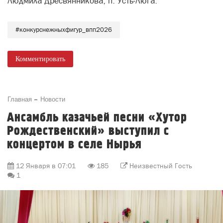
Людмила Дресвянникова, п. Усть-Люга.
#конкурснежныхфигур_впп2026
Комментировать
Главная
Новости
Ансамбль казачьей песни «Хутор
Рождественский» выступил с
концертом в селе Нырья
12 Января в 07:01
185
Неизвестный Гость
1