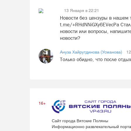
13 Января в 22:21
Новости без цензуры в нашем т
t.me/+RHdNNiGXy6EVecPa Стали
новости или вопросы, напишите
новости?
Ануза Хайрутдинова (Усманова)
12
Только обидно, что после отды
16+
Сайт города Вятские Поляны
Информационно развлекательный порта