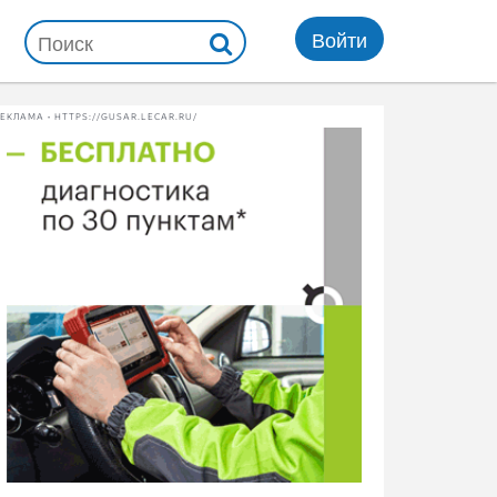
Войти
ЕКЛАМА • HTTPS://GUSAR.LECAR.RU/