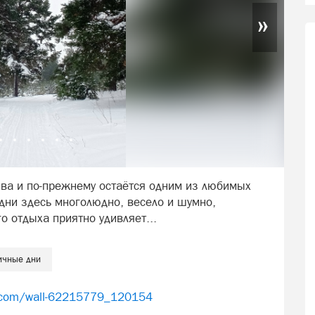
»
ва и по-прежнему остаётся одним из любимых
дни здесь многолюдно, весело и шумно,
 отдыха приятно удивляет...
ичные дни
k.com/wall-62215779_120154