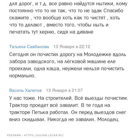
для дорог, и т.д. все равно найдутся нытики, кому
постоянно что то не так, что то не эдак Спасибо
скажите , что вообще хоть как то чистят , хоть
что то делают , вместо того, чтобы ныть и
печатать тут херню, сидя на диване
Татьяна Савбанова
13 Января в 22:12
Сегодня он почистил дорогу на Молодежке вдоль
забора заводского, на лёгковой машине еле
проехали, одна каша, неужели нельзя почистить
нормально.
Василь Халитов
13 Января в 21:07
У нас тоже. На строителей. Всё выезды почистим.
Трактор проедет всё завалит. В те года на
тракторе Петька работал. Он перед выездов снег
вниз скидывал. Никогда не завалил. Молодец.
РЕКЛАМА • HTTPS://GUSAR.LECAR.RU/