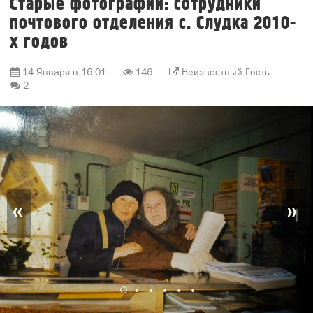
Старые фотографии: сотрудники
почтового отделения с. Слудка 2010-
х годов
14 Января в 16:01
146
Неизвестный Гость
2
«
»