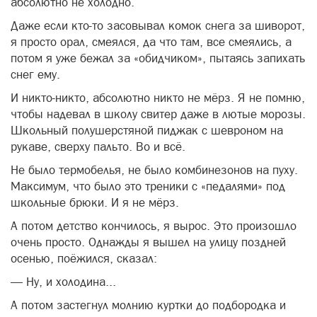
абсолютно не холодно.
Даже если кто-то засовывал комок снега за шиворот,
я просто орал, смеялся, да что там, все смеялись, а
потом я уже бежал за «обидчиком», пытаясь запихать
снег ему.
И никто-никто, абсолютно никто не мёрз. Я не помню,
чтобы надевал в школу свитер даже в лютые морозы.
Школьный полушерстяной пиджак с шевроном на
рукаве, сверху пальто. Во и всё.
Не было термобелья, не было комбинезонов на пуху.
Максимум, что было это треники с «педалями» под
школьные брюки. И я не мёрз.
А потом детство кончилось, я вырос. Это произошло
очень просто. Однажды я вышел на улицу поздней
осенью, поёжился, сказал:
— Ну, и холодина...
А потом застегнул молнию куртки до подбородка и