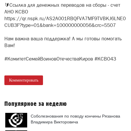
🔰Ссылка для денежных переводов на сборы - счет
АНО КСВО
https://qr.nspk.ru/AS2A001RBQFVA7MF9TVBKJ6LNE0
CUB3F?type=01&bank=100000000056&crc=5507
Нам важна ваша поддержка! А мы готовы помогать
Вам!
#КомитетСемейВоиновОтечестваКиров #КСВО43
Комментировать
Популярное за неделю
Соболезнования по поводу кончины Рязанова
Владимира Викторовича