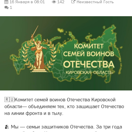
16 Января в 08:01
142
Неизвестный Гость
1
🇷🇺Комитет семей воинов Отечества Кировской
области— объединяем тех, кто защищает Отечество
на линии фронта и в тылу.
🫂 Мы — семьи защитников Отечества. За три года