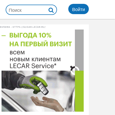
Войти
ЕКЛАМА • HTTPS://GUSAR.LECAR.RU/