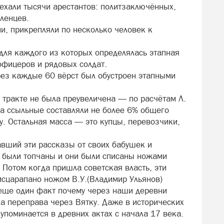
оехали тысячи арестантов: политзаключённых,
ленцев.
и, прикрепляли по несколько человек к
 для каждого из которых определялась этапная
офицеров и рядовых солдат.
ерез каждые 60 вёрст был обустроен этапными
 тракте не была преувеличена — по расчётам Л.
да ссыльные составляли не более 6% общего
. Остальная масса — это купцы, перевозчики,
вший эти рассказы от своих бабушек и
л были топчаны и они были списаны ножами
. Потом когда пришла советская власть, эти
исцарапано ножом В.У.(Владимир Ульянов)
И еще один факт почему через наши деревни
ла переправа через Вятку. Даже в исторических
 упоминается в древних актах с начала 17 века.