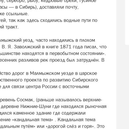
у, серебро, рыбу, кедровые орехи, гусиное
асы — в Сибирь), доставляли почту,
кже ссыльные.
й, так как здесь сходились водные пути по
ий тракт.
лмыжский уезд, часто находились в плохом
В. Я. Заволжский в книге 1871 года писал, что
льшинстве находятся в первобытном состоянии».
есенних разливов рек проезд был затруднён. В
ойство дорог в Малмыжском уезде в царское
ственного проекта по развитию Сибирского
е для связи центра России с восточными
еревень Сосмак, (раньше называлось верхние-
 деревне Нижние-Шуни где находился рыночная
одился каменное здание где содержали
ение «кандальная тема» . Кандальная тема
дальным путём» или «дорогой слёз и горя». Это