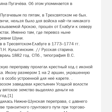
яна Пугачёва. Об этом упоминается в
Пугачевым по пятам, в Трехсвятском не был.
ранчи, нельзя было для войска най¬ти никакого
называемой Арскою, прошёл от Елабуги к северу
рстах. Именно там, где перевоз ныне
еревни Шуни.
в в Тресвятском-Елабуге в 1773–1774 гг.
П.Н. Кулыгинским. // Русская старина.
раль 1882 год. СПб., типография В.С.
кую переправу пролегал крестный ход с иконой
жа. Икону размером 1 на 2 аршин, украшенную
в особо устроенной для неё карете. .
озом заведовал крестьянин Усадкой волости
у вятское земство выделяло деньги на
год.[1]
одилась Нижне-Шунская переправа, с давнего
е транзитного грунтового пути при торгово-