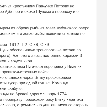
оличья крестьянину Павлунке Петрову на
ро Лубяное и около Шунского перевозу и о
тырем из оброку рыбных ловел Лубянского озера
зовским и о ловле рыбы всякими снастями по
ии. 1912. Т.2. С.78, С.79 .
Шуни обеспечивала транспортные потоки по
роге). Для этого здесь постоянно держали 3
ков и лодочников.
одительством Пугачёва переправа у Нижних-
 правительственных войск.
кого завода через Вятку проследовала
роты гусар при одной пушке. Команда
ами Елабуге.
анды по Арской дороге январь 1774
 переправу преодолели реку Вятку каратели
ельсона, стремительно двигавшиеся со стороны