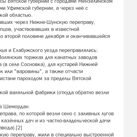
сы Вятской губернии с городами Мензелинском
ми Уфимской губернии, а через неё с
кой областью.
вавших через Нижне-Шунскую переправу,
пцов, участвовавших в известной
о второй половине декабря и оканчивавшейся
жья и Елабужского уезда переправлялись:
-Полянских торжках для канатных заводов
 (в селе Сосновка), для кустарей Нижней
 или "варовины", а также отчасти
ристани пароходом за пределы Вятской
кой валяльной фабрики (откуда обратно везли
 в Шемордан.
права, по которой везли сено с заливных лугов
 казённых дач и из частно-владельческой дачи
вода).[2]
кую переправу, жили в специально выстроенной