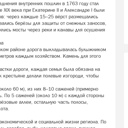
зднения внутренних пошлин в 1763 году стал
е XIX века при Екатерине II и Александре I были
тов: через каждые 15–25 вёрст размещались
вались берёзы для защиты от снежных заносов,
оились мосты через реки и канавы для осушения
ва
ском районе дорога выкладывалась булыжником
метров каждым хозяйством. Камень для этого
астки дороги, каждая семья была обязана на
к крестьяне делали полевые изгороди, чтобы
около 60 м), из них 8–10 саженей (примерно
. По 5 саженей (около 10 м) с каждой стороны
ёзовые аллеи, остальную часть полосы,
ота.
 экономической и социальной жизни региона. По