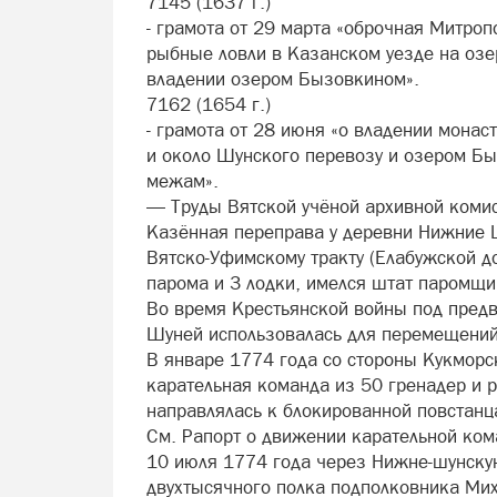
7145 (1637 г.)
- грамота от 29 марта «оброчная Митроп
рыбные ловли в Казанском уезде на озе
владении озером Бызовкином».
7162 (1654 г.)
- грамота от 28 июня «о владении монас
и около Шунского перевозу и озером Бы
межам».
— Труды Вятской учёной архивной комисс
Казённая переправа у деревни Нижние 
Вятско-Уфимскому тракту (Елабужской до
парома и 3 лодки, имелся штат паромщи
Во время Крестьянской войны под предв
Шуней использовалась для перемещений
В январе 1774 года со стороны Кукморс
карательная команда из 50 гренадер и 
направлялась к блокированной повстанц
См. Рапорт о движении карательной ком
10 июля 1774 года через Нижне-шунскую
двухтысячного полка подполковника Мих