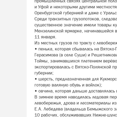
промышленных связях центральной поло
и Уфой и некоторыми другими местностя
Оренбургской губернией и даже с Уральс
Среди транзитных грузопотоков, следо
существенное значение имели товары ку
Мензелинской ярмарке, начинавшейся в
11 января.
Из местных грузов по тракту с левобере
• пенька, которая сбывалась на Вятско
Герасимова (в селе Суши) и Решетникова
Тоймы, занимавшихся плетением верёвок
экспортировалась с Вятско-Полянской п
губернии;
• шерсть, предназначенная для Кукморс
готовую валяную обувь и войлок);
• овчина, которая дальше доставлялась
В зимнее время наводилась ледовая пере
левобережья, дрова и лесоматериалы из
Е.А. Лебедева (владельца Бемыжского за
10 рабочих, обслуживавших Нижне-шунс