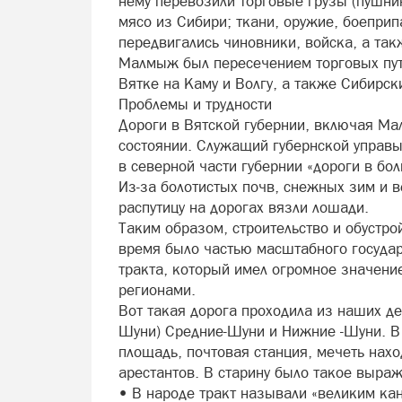
нему перевозили торговые грузы (пушнин
мясо из Сибири; ткани, оружие, боеприп
передвигались чиновники, войска, а та
Малмыж был пересечением торговых путе
Вятке на Каму и Волгу, а также Сибирск
Проблемы и трудности
Дороги в Вятской губернии, включая Ма
состоянии. Служащий губернской управы 
в северной части губернии «дороги в бо
Из-за болотистых почв, снежных зим и в
распутицу на дорогах вязли лошади.
Таким образом, строительство и обустр
время было частью масштабного государ
тракта, который имел огромное значени
регионами.
Вот такая дорога проходила из наших д
Шуни) Средние-Шуни и Нижние -Шуни. В
площадь, почтовая станция, мечеть нах
арестантов. В старину было такое выраж
• В народе тракт называли «великим кан