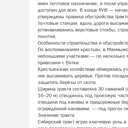
имел почтовое назначение, а после упра
доступен для всех. В конце XVIII — начал
утверждены правила обустройства трак
почтовые станции, вдоль дороги высажи
устанавливались верстовые столбы, стр
полотна.
Особенности строительства и обустройст
По воспоминаниям крестьян, в Малмыж
небольшими участками — по несколько 
привозили с Вятки.
Крестьянским хозяйствам обмерялись уч
них высаживать деревья. Против посадо
защитить берёзы от скота.
Ширина тракта составляла 30 саженей (
16–20 м) отводилось под проезжую часть
отводили под канавы и придорожные бер
ограждённой канавами, — под прогон ск
Значение тракта
Сибирский тракт играл ключевую роль в