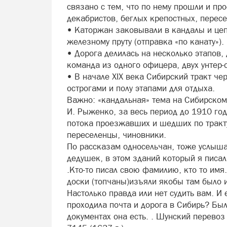
связано с тем, что по нему прошли и пр
декабристов, беглых крепостных, пересе
• Каторжан заковывали в кандалы и цеп
железному пруту (отправка «по канату»).
• Дорога делилась на несколько этапов,
команда из одного офицера, двух унтер-
• В начале XIX века Сибирский тракт ч
острогами и полу этапами для отдыха.
Важно: «кандальная» тема на Сибирском
И. Рыженко, за весь период до 1910 го
потока проезжавших и шедших по тракту
переселенцы, чиновники.
По рассказам односельчан, тоже услыша
дедушек, в этом зданий который я писа
.Кто-то писал свою фамилию, кто то имя
доски (топчаны)изъяли якобы там было 
Настолько правда или нет судить вам. 
проходила почта и дорога в Сибирь? Бы
документах она есть. . Шунский перевоз