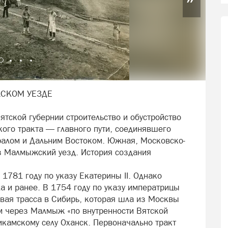
ЖСКОМ УЕЗДЕ
тской губернии строительство и обустройство
кого тракта — главного пути, соединявшего
ралом и Дальним Востоком. Южная, Московско-
з Малмыжский уезд. История создания
1781 году по указу Екатерины II. Однако
а и ранее. В 1754 году по указу императрицы
вая трасса в Сибирь, которая шла из Москвы
м через Малмыж «по внутренности Вятской
камскому селу Оханск. Первоначально тракт