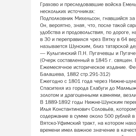
Грахово и преследовавшие войска Емель
нескольких источниках:
Подполковник Михельсон, гнавшийся за 
Он, вероятно, зная, что, после такой са
удобства и продовольствия, по дороге, 
в 30 и переправился чрез Вятку в 64 ве
называется Шунским, близ татарской д
— Кулыгинский П.Н. Пугачевцы и Пугаче
(Очерк составленный в 1845 г. священ. 
Ежемесячное историческое издание. Фев
Балашева, 1882 стр.291-312)
Ежегодно с 1801 года через Нижне-шунс
Спасителя из города Елабуги до Малмы
золотом и драгоценными камнями, везли 
В 1889-1892 годы Нижне-Шунским перев
Илья Константинович Соловьёв, котором
содержание в сумме около 500 рублей в 
Вятско-Уфимский тракт, на котором нах
времени имел важное значение в качеств