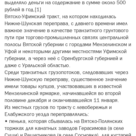
выделяло деньги на содержание в сумме около 500
рублей в год.[1]
Вятско-Уфимский тракт, на котором находилась
Нижне-Шунская переправа, с давнего времени имел
важное значение в качестве транзитного грунтового
пути при торгово-промышленных связях центральной
полосы Вятской губернии с городами Мензелинском и
Уфой и некоторыми другими местностями Уфимской
губернии, а через неё с Оренбургской губернией и
даже с Уральской областью.
Среди транзитных грузопотоков, следовавших через
Нижне-Шунскую переправу, существенное значение
имели товары купцов, участвовавших в известной
Мензелинской ярмарке, начинавшейся во второй
половине декабря и оканчивавшейся 11 января.
Из местных грузов по тракту с левобережья и
Елабужского уезда переправлялись:
• пенька, которая сбывалась на Вятско-Полянских
торжках для канатных заводов Герасимова (в селе
Суши) и Решетникова (в селе Сосновка), для кустарей