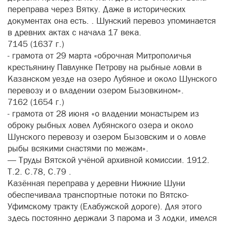
переправа через Вятку. Даже в исторических
документах она есть. . Шунский перевоз упоминается
в древних актах с начала 17 века.
7145 (1637 г.)
- грамота от 29 марта «оброчная Митрополичья
крестьянину Павлунке Петрову на рыбные ловли в
Казанском уезде на озеро Лубяное и около Шунского
перевозу и о владении озером Бызовкином».
7162 (1654 г.)
- грамота от 28 июня «о владении монастырем из
оброку рыбных ловел Лубянского озера и около
Шунского перевозу и озером Бызовским и о ловле
рыбы всякими снастями по межам».
— Труды Вятской учёной архивной комиссии. 1912.
Т.2. С.78, С.79 .
Казённая переправа у деревни Нижние Шуни
обеспечивала транспортные потоки по Вятско-
Уфимскому тракту (Елабужской дороге). Для этого
здесь постоянно держали 3 парома и 3 лодки, имелся