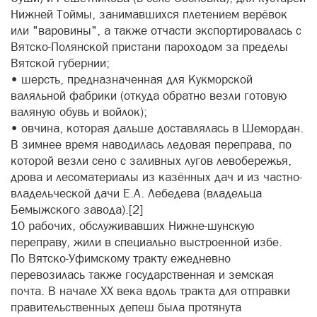
Нижней Тоймы, занимавшихся плетением верёвок
или "варовины", а также отчасти экспортировалась с
Вятско-Полянской пристани пароходом за пределы
Вятской губернии;
• шерсть, предназначенная для Кукморской
валяльной фабрики (откуда обратно везли готовую
валяную обувь и войлок);
• овчина, которая дальше доставлялась в Шемордан.
В зимнее время наводилась ледовая переправа, по
которой везли сено с заливных лугов левобережья,
дрова и лесоматериалы из казённых дач и из частно-
владельческой дачи Е.А. Лебедева (владельца
Бемыжского завода).[2]
10 рабочих, обслуживавших Нижне-шунскую
переправу, жили в специально выстроенной избе.
По Вятско-Уфимскому тракту ежедневно
перевозилась также государственная и земская
почта. В начале ХХ века вдоль тракта для отправки
правительственных депеш была протянута