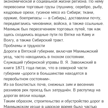
экономической и социальной жизни региона. По нему
перевозили торговые грузы (пушнину, серебро, рыбу,
кедровые орехи, гусиное мясо из Сибири; ткани,
оружие, боеприпасы — в Сибирь), доставляли почту,
передвигались чиновники, войска, а также ссыльные.
Малмыж был пересечением торговых путей, так как
здесь сходились водные пути по Вятке на Каму и
Волгу, а также Сибирский тракт.
Проблемы и трудности
Дороги в Вятской губернии, включая Малмыжский
уезд, часто находились в плохом состоянии.
Служащий губернской управы В. Я. Заволжский в
книге 1871 года писал, что в северной части
губернии «дороги в большинстве находятся в
первобытном состоянии».
Из-за болотистых почв, снежных зим и весенних
разливов рек проезд был затруднён. В распутицу на
дорогах вязли лошади.
Таким образом, строительство и обустройство дорог в
Малмыжском уезде в царское время было частью