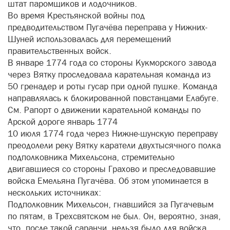
штат паромщиков и лодочников.
Во время Крестьянской войны под
предводительством Пугачёва переправа у Нижних-
Шуней использовалась для перемещений
правительственных войск.
В январе 1774 года со стороны Кукморского завода
через Вятку проследовала карательная команда из
50 гренадер и роты гусар при одной пушке. Команда
направлялась к блокированной повстанцами Елабуге.
См. Рапорт о движении карательной команды по
Арской дороге январь 1774
10 июля 1774 года через Нижне-шунскую переправу
преодолели реку Вятку каратели двухтысячного полка
подполковника Михельсона, стремительно
двигавшиеся со стороны Грахово и преследовавшие
войска Емельяна Пугачёва. Об этом упоминается в
нескольких источниках:
Подполковник Михельсон, гнавшийся за Пугачевым
по пятам, в Трехсвятском не был. Он, вероятно, зная,
что, после такой саранчи, нельзя было для войска