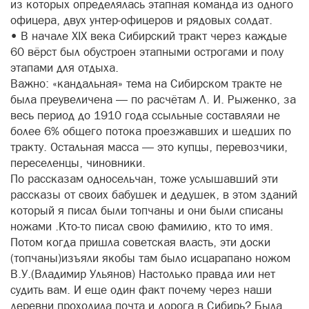
из которых определялась этапная команда из одного
офицера, двух унтер-офицеров и рядовых солдат.
• В начале XIX века Сибирский тракт через каждые
60 вёрст был обустроен этапными острогами и полу
этапами для отдыха.
Важно: «кандальная» тема на Сибирском тракте не
была преувеличена — по расчётам Л. И. Рыженко, за
весь период до 1910 года ссыльные составляли не
более 6% общего потока проезжавших и шедших по
тракту. Остальная масса — это купцы, перевозчики,
переселенцы, чиновники.
По рассказам односельчан, тоже услышавший эти
рассказы от своих бабушек и дедушек, в этом зданий
который я писал были топчаны и они были списаны
ножами .Кто-то писал свою фамилию, кто то имя.
Потом когда пришла советская власть, эти доски
(топчаны)изъяли якобы там было исцарапано ножом
В.У.(Владимир Ульянов) Настолько правда или нет
судить вам. И еще один факт почему через наши
деревни проходила почта и дорога в Сибирь? Была