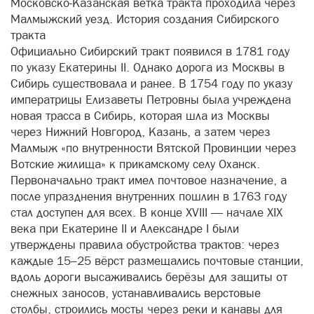
Московско-Казанская ветка тракта проходила через
Малмыжский уезд. История создания Сибирского
тракта
Официально Сибирский тракт появился в 1781 году
по указу Екатерины II. Однако дорога из Москвы в
Сибирь существовала и ранее. В 1754 году по указу
императрицы Елизаветы Петровны была учреждена
новая трасса в Сибирь, которая шла из Москвы
через Нижний Новгород, Казань, а затем через
Малмыж «по внутренности Вятской Провинции через
Вотские жилища» к прикамскому селу Оханск.
Первоначально тракт имел почтовое назначение, а
после упразднения внутренних пошлин в 1763 году
стал доступен для всех. В конце XVIII — начале XIX
века при Екатерине II и Александре I были
утверждены правила обустройства трактов: через
каждые 15–25 вёрст размещались почтовые станции,
вдоль дороги высаживались берёзы для защиты от
снежных заносов, устанавливались верстовые
столбы, строились мосты через реки и канавы для