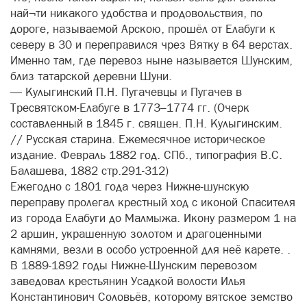
най¬ти никакого удобства и продовольствия, по
дороге, называемой Арскою, прошёл от Елабуги к
северу в 30 и переправился чрез Вятку в 64 верстах.
Именно там, где перевоз ныне называется Шунским,
близ татарской деревни Шуни.
— Кулыгинский П.Н. Пугачевцы и Пугачев в
Тресвятском-Елабуге в 1773–1774 гг. (Очерк
составленный в 1845 г. священ. П.Н. Кулыгинским.
// Русская старина. Ежемесячное историческое
издание. Февраль 1882 год. СПб., типография В.С.
Балашева, 1882 стр.291-312)
Ежегодно с 1801 года через Нижне-шунскую
переправу пролегал крестный ход с иконой Спасителя
из города Елабуги до Малмыжа. Икону размером 1 на
2 аршин, украшенную золотом и драгоценными
камнями, везли в особо устроенной для неё карете. .
В 1889-1892 годы Нижне-Шунским перевозом
заведовал крестьянин Усадкой волости Илья
Константинович Соловьёв, которому вятское земство