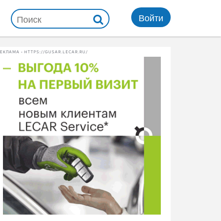
Войти
ЕКЛАМА • HTTPS://GUSAR.LECAR.RU/