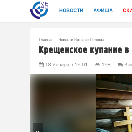
НОВОСТИ
АФИША
СК
Главная
Новости Вятские Поляны
Крещенское купание в
18 Января в 16:01
198
Ком
«