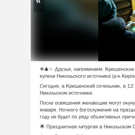
❄🎄✨ Друзья, напоминаем. Крещенское к
купели Никольского источника (р-н Кирпи
Сегодня, в Крещенский сочельник, в 12
Никольском источнике.
После освящения желающие могут окунут
января. Ночного богослужения на празд
году не будет по ряду объективных причи
🌟 Праздничная литургия в Никольском С