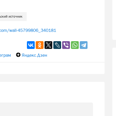
ьский источник
k.com/wall-45799806_340181
еграм
Яндекс.Дзен