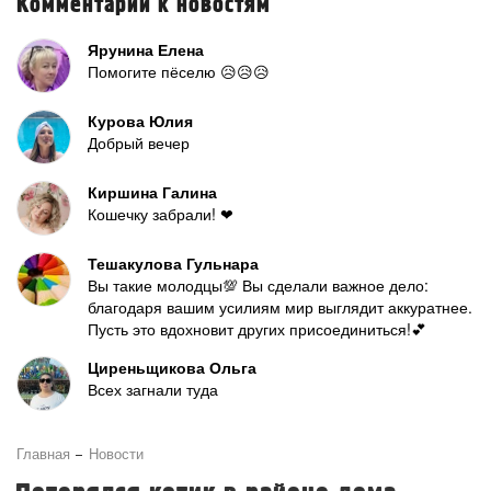
Комментарии к новостям
Ярунина Елена
Помогите пёселю 😥😥😥
Курова Юлия
Добрый вечер
Киршина Галина
Кошечку забрали! ❤
Тешакулова Гульнара
Вы такие молодцы💯 Вы сделали важное дело:
благодаря вашим усилиям мир выглядит аккуратнее.
Пусть это вдохновит других присоединиться!💕
Циреньщикова Ольга
Всех загнали туда
Главная
Новости