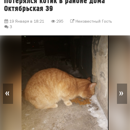
Потерялся котик в районе дома
Октябрьская 39
19 Января в 18:21
295
Неизвестный Гость
3
«
»