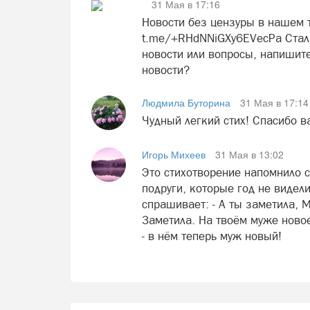
31 Мая в 17:16
Новости без цензуры в нашем т
t.me/+RHdNNiGXy6EVecPa Стали
новости или вопросы, напишите
новости?
Людмила Буторина
31 Мая в 17:14
Чудный легкий стих! Спасибо в
Игорь Михеев
31 Мая в 13:02
Это стихотворение напомнило с
подруги, которые год не видел
спрашивает: - А ты заметила, 
Заметила. На твоём муже новое 
- в нём теперь муж новый!