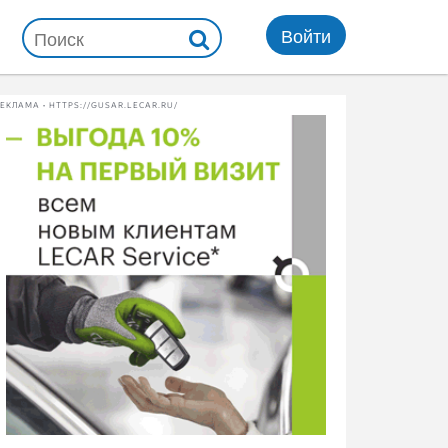
Войти
ЕКЛАМА • HTTPS://GUSAR.LECAR.RU/