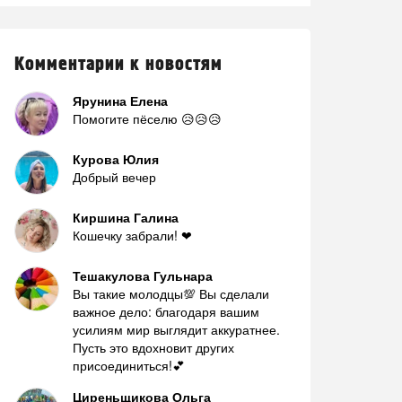
Комментарии к новостям
Ярунина Елена
Помогите пёселю 😥😥😥
Курова Юлия
Добрый вечер
Киршина Галина
Кошечку забрали! ❤
Тешакулова Гульнара
Вы такие молодцы💯 Вы сделали
важное дело: благодаря вашим
усилиям мир выглядит аккуратнее.
Пусть это вдохновит других
присоединиться!💕
Циреньщикова Ольга