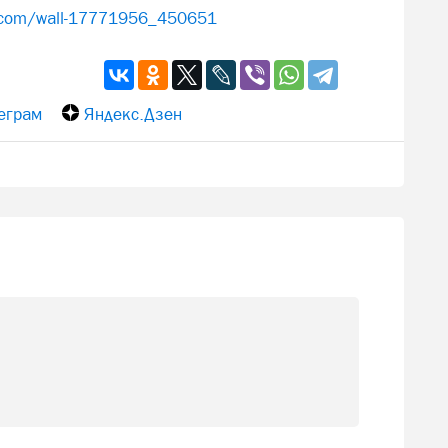
k.com/wall-17771956_450651
еграм
Яндекс.Дзен