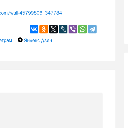
k.com/wall-45799806_347784
еграм
Яндекс.Дзен