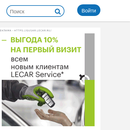
Войти
ЕКЛАМА • HTTPS://GUSAR.LECAR.RU/