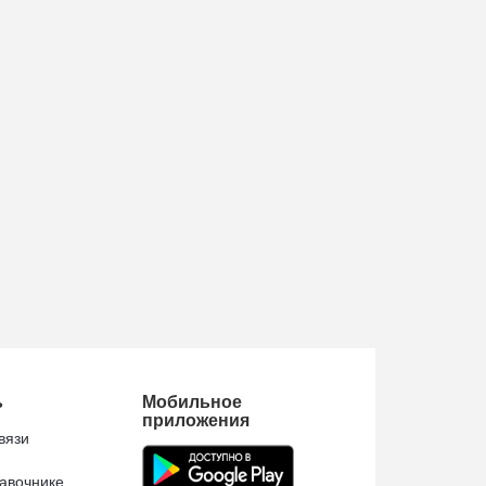
ь
Мобильное
приложения
вязи
авочнике