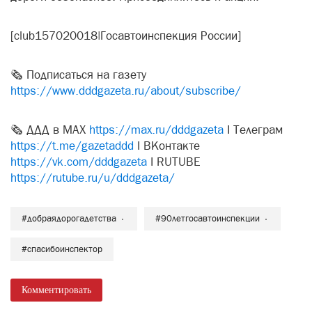
[club157020018|Госавтоинспекция России]
🗞️ Подписаться на газету
https://www.dddgazeta.ru/about/subscribe/
🗞️ ДДД в MAX
https://max.ru/dddgazeta
I Телеграм
https://t.me/gazetaddd
I ВКонтакте
https://vk.com/dddgazeta
I RUTUBE
https://rutube.ru/u/dddgazeta/
#добраядорогадетства
#90летгосавтоинспекции
#спасибоинспектор
Комментировать