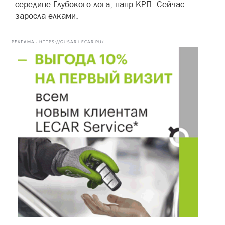
середине Глубокого лога, напр КРП. Сейчас
заросла елками.
РЕКЛАМА • HTTPS://GUSAR.LECAR.RU/