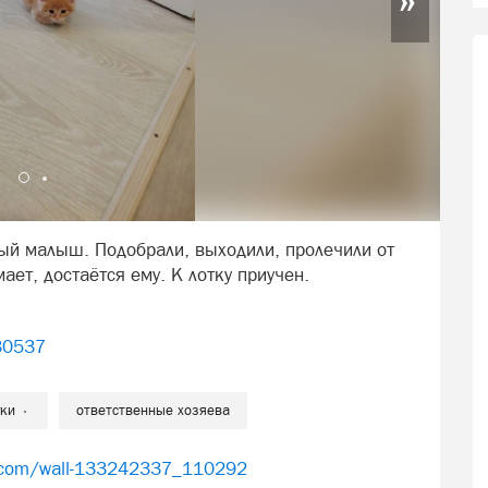
ый малыш. Подобрали, выходили, пролечили от
ает, достаётся ему. К лотку приучен.
430537
уки
ответственные хозяева
k.com/wall-133242337_110292