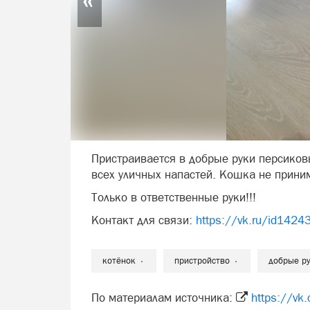
Пристраивается в добрые руки персиков
всех уличных напастей. Кошка не приним
Только в ответственные руки!!!
Контакт для связи:
https://vk.ru/id142
котёнок
пристройство
добрые р
По материалам источника:
https://v