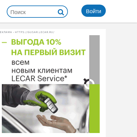
Войти
ЕКЛАМА • HTTPS://GUSAR.LECAR.RU/