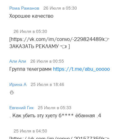
Рома Раманов
26 Июля в 05:30
Хорошее качество
26 Июля в 05:30
[https://vk.com/im/convo/-229824489|👉
ЗАКАЗАТЬ РЕКЛАМУ 👈 ]
Али Али
26 Июля в 00:55
Группа телеграмм
https://t.me/abu_ooooo
Ирина А
25 Июля в 18:46
⛄
Евгений Гик
25 Июля в 05:33
. Как убить эту хуету б**** ёбанная .4
25 Июля в 04:50
[https://vk.com/im/convo/-201577359|👉