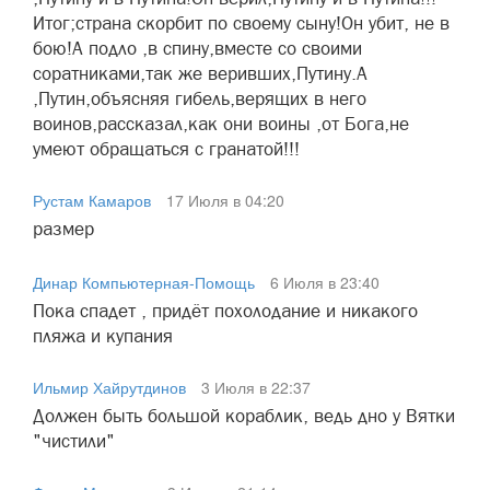
Итог;страна скорбит по своему сыну!Он убит, не в
бою!А подло ,в спину,вместе со своими
соратниками,так же веривших,Путину.А
,Путин,объясняя гибель,верящих в него
воинов,рассказал,как они воины ,от Бога,не
умеют обращаться с гранатой!!!
Рустам Камаров
17 Июля в 04:20
размер
Динар Компьютерная-Помощь
6 Июля в 23:40
Пока спадет , придёт похолодание и никакого
пляжа и купания
Ильмир Хайрутдинов
3 Июля в 22:37
Должен быть большой кораблик, ведь дно у Вятки
"чистили"